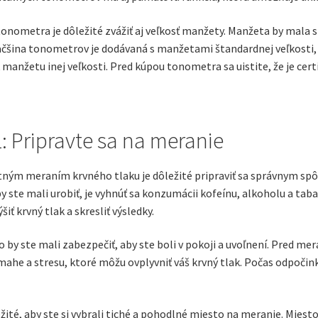
tonometra je dôležité zvážiť aj veľkosť manžety. Manžeta by mala s
čšina tonometrov je dodávaná s manžetami štandardnej veľkosti, 
manžetu inej veľkosti. Pred kúpou tonometra sa uistite, že je cer
: Pripravte sa na meranie
ým meraním krvného tlaku je dôležité pripraviť sa správnym spôs
by ste mali urobiť, je vyhnúť sa konzumácii kofeínu, alkoholu a t
iť krvný tlak a skresliť výsledky.
by ste mali zabezpečiť, aby ste boli v pokoji a uvoľnení. Pred mer
mahe a stresu, ktoré môžu ovplyvniť váš krvný tlak. Počas odpočink
ežité, aby ste si vybrali tiché a pohodlné miesto na meranie. Mies