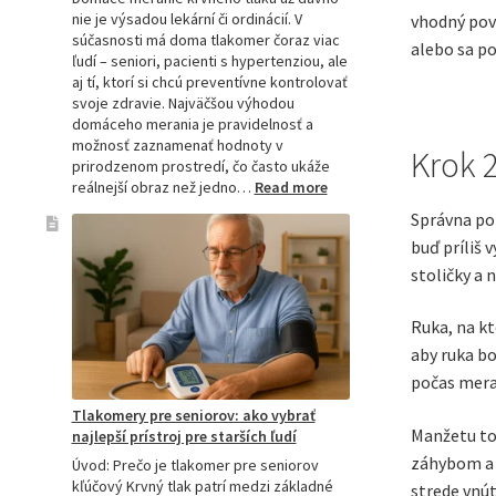
nie je výsadou lekární či ordinácií. V
vhodný povr
súčasnosti má doma tlakomer čoraz viac
alebo sa po
ľudí – seniori, pacienti s hypertenziou, ale
aj tí, ktorí si chcú preventívne kontrolovať
svoje zdravie. Najväčšou výhodou
domáceho merania je pravidelnosť a
možnosť zaznamenať hodnoty v
Krok 2
prirodzenom prostredí, čo často ukáže
:
reálnejší obraz než jedno…
Read more
Omron
Správna poz
tlakomer
buď príliš 
porovnanie:
M2,
stoličky a 
M3,
M6
Ruka, na kt
a
aby ruka bo
M7
počas mera
Tlakomery pre seniorov: ako vybrať
Manžetu to
najlepší prístroj pre starších ľudí
záhybom a m
Úvod: Prečo je tlakomer pre seniorov
kľúčový Krvný tlak patrí medzi základné
strede vnút