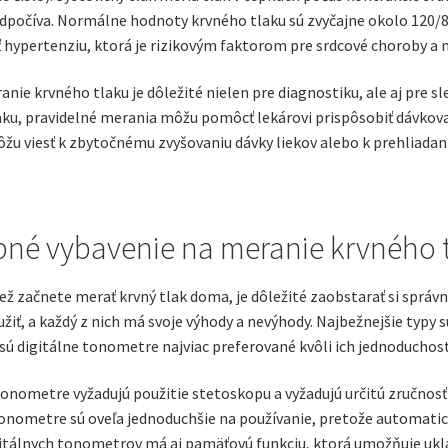
odpočíva. Normálne hodnoty krvného tlaku sú zvyčajne okolo 120/
hypertenziu, ktorá je rizikovým faktorom pre srdcové choroby a m
nie krvného tlaku je dôležité nielen pre diagnostiku, ale aj pre sle
ku, pravidelné merania môžu pomôcť lekárovi prispôsobiť dávkovani
u viesť k zbytočnému zvyšovaniu dávky liekov alebo k prehliadani
bné vybavenie na meranie krvného 
ž začnete merať krvný tlak doma, je dôležité zaobstarať si správ
iť, a každý z nich má svoje výhody a nevýhody. Najbežnejšie typy 
sú digitálne tonometre najviac preferované kvôli ich jednoduchost
nometre vyžadujú použitie stetoskopu a vyžadujú určitú zručnosť p
onometre sú oveľa jednoduchšie na používanie, pretože automatick
gitálnych tonometrov má aj pamäťovú funkciu, ktorá umožňuje ukla