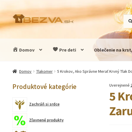
Preskočiť
Preskočiť
Hľad
Vyhľ
na
na
navigáciu
obsah
Domov
Pre deti
Oblečenie na krst
Domov
Tlakomer
5 Krokov, Ako Správne Merať Krvný Tlak D
Produktové kategórie
Uverejnené
5 Kr
Zachráň si srdce
Zaru
Zľavnené produkty