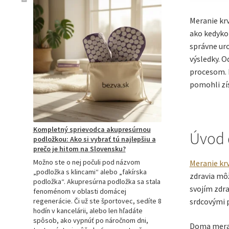
Meranie krv
ako kedyko
správne ur
výsledky. O
procesom. N
pomohli zís
Kompletný sprievodca akupresúrnou
Úvod 
podložkou: Ako si vybrať tú najlepšiu a
prečo je hitom na Slovensku?
Možno ste o nej počuli pod názvom
Meranie kr
„podložka s klincami“ alebo „fakírska
zdravia môž
podložka“. Akupresúrna podložka sa stala
svojím zdra
fenoménom v oblasti domácej
srdcovými 
regenerácie. Či už ste športovec, sedíte 8
hodín v kancelárii, alebo len hľadáte
spôsob, ako vypnúť po náročnom dni,
Doma meran