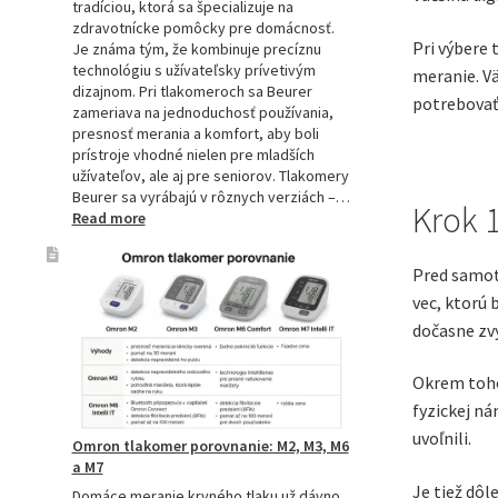
tradíciou, ktorá sa špecializuje na
zdravotnícke pomôcky pre domácnosť.
Pri výbere 
Je známa tým, že kombinuje precíznu
technológiu s užívateľsky prívetivým
meranie. Vä
dizajnom. Pri tlakomeroch sa Beurer
potrebovať 
zameriava na jednoduchosť používania,
presnosť merania a komfort, aby boli
prístroje vhodné nielen pre mladších
užívateľov, ale aj pre seniorov. Tlakomery
Beurer sa vyrábajú v rôznych verziách –…
Krok 1
:
Read more
Beurer
tlakomery
Pred samotn
–
vec, ktorú 
spoľahlivý
pomocník
dočasne zvýš
pre
zdravie
Okrem toho 
fyzickej ná
uvoľnili.
Omron tlakomer porovnanie: M2, M3, M6
a M7
Je tiež dôl
Domáce meranie krvného tlaku už dávno