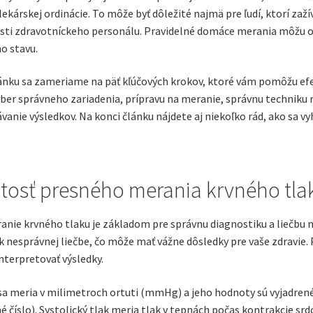
lekárskej ordinácie. To môže byť dôležité najmä pre ľudí, ktorí zaží
sti zdravotníckeho personálu. Pravidelné domáce merania môžu odh
o stavu.
ánku sa zameriame na päť kľúčových krokov, ktoré vám pomôžu efe
ýber správneho zariadenia, prípravu na meranie, správnu techniku
nie výsledkov. Na konci článku nájdete aj niekoľko rád, ako sa v
itosť presného merania krvného tla
anie krvného tlaku je základom pre správnu diagnostiku a liečbu
k nesprávnej liečbe, čo môže mať vážne dôsledky pre vaše zdravie. P
interpretovať výsledky.
sa meria v milimetroch ortuti (mmHg) a jeho hodnoty sú vyjadrené
é číslo). Systolický tlak meria tlak v tepnách počas kontrakcie srd