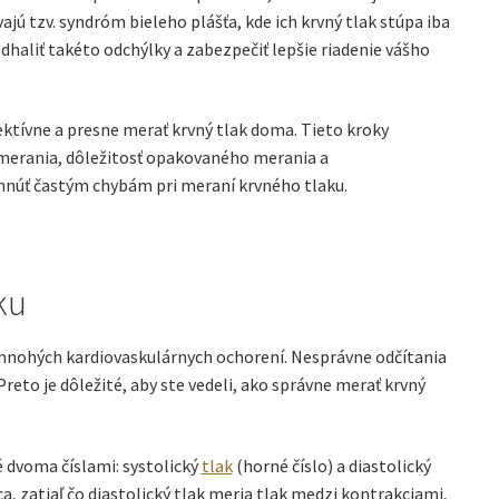
vajú tzv. syndróm bieleho plášťa, kde ich krvný tlak stúpa iba
aliť takéto odchýlky a zabezpečiť lepšie riadenie vášho
ktívne a presne merať krvný tlak doma. Tieto kroky
 merania, dôležitosť opakovaného merania a
yhnúť častým chybám pri meraní krvného tlaku.
ku
 mnohých kardiovaskulárnych ochorení. Nesprávne odčítania
reto je dôležité, aby ste vedeli, ako správne merať krvný
 dvoma číslami: systolický
tlak
(horné číslo) a diastolický
ca, zatiaľ čo diastolický tlak meria tlak medzi kontrakciami,