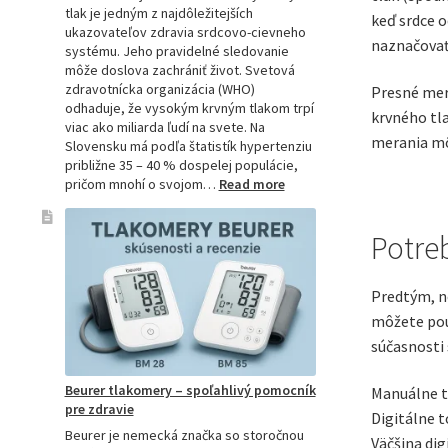
tlak je jedným z najdôležitejších
keď srdce 
ukazovateľov zdravia srdcovo-cievneho
naznačovať 
systému. Jeho pravidelné sledovanie
môže doslova zachrániť život. Svetová
zdravotnícka organizácia (WHO)
Presné mera
odhaduje, že vysokým krvným tlakom trpí
krvného tla
viac ako miliarda ľudí na svete. Na
merania môž
Slovensku má podľa štatistík hypertenziu
približne 35 – 40 % dospelej populácie,
:
pričom mnohí o svojom…
Read more
Ako
si
Potre
vybrať
najpresnejší
tlakomer:
Predtým, ne
Kompletný
sprievodca
môžete použ
pre
súčasnosti 
domácnosti
aj
Beurer tlakomery – spoľahlivý pomocník
profesionálov
Manuálne to
pre zdravie
Digitálne t
Beurer je nemecká značka so storočnou
Väčšina di