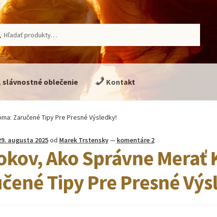
ať:
adávanie
, slávnostné oblečenie
Kontakt
oma: Zaručené Tipy Pre Presné Výsledky!
29. augusta 2025
od
Marek Trstensky
—
komentáre 2
okov, Ako Správne Merať 
čené Tipy Pre Presné Výs