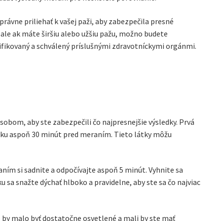
právne priliehať k vašej paži, aby zabezpečila presné
ale ak máte širšiu alebo užšiu pažu, možno budete
tifikovaný a schválený príslušnými zdravotníckymi orgánmi.
obom, aby ste zabezpečili čo najpresnejšie výsledky. Prvá
abaku aspoň 30 minút pred meraním. Tieto látky môžu
aním si sadnite a odpočívajte aspoň 5 minút. Vyhnite sa
u sa snažte dýchať hlboko a pravidelne, aby ste sa čo najviac
to by malo byť dostatočne osvetlené a mali by ste mať