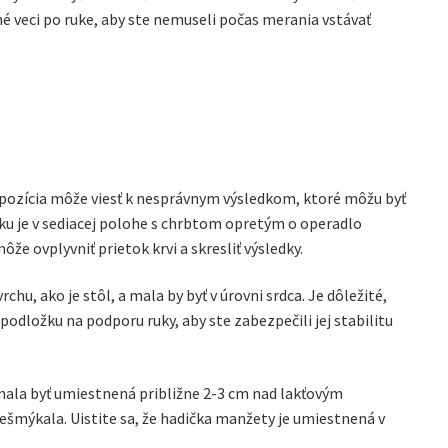
 veci po ruke, aby ste nemuseli počas merania vstávať
 pozícia môže viesť k nesprávnym výsledkom, ktoré môžu byť
laku je v sediacej polohe s chrbtom opretým o operadlo
e ovplyvniť prietok krvi a skresliť výsledky.
u, ako je stôl, a mala by byť v úrovni srdca. Je dôležité,
podložku na podporu ruky, aby ste zabezpečili jej stabilitu
mala byť umiestnená približne 2-3 cm nad lakťovým
šmýkala. Uistite sa, že hadička manžety je umiestnená v