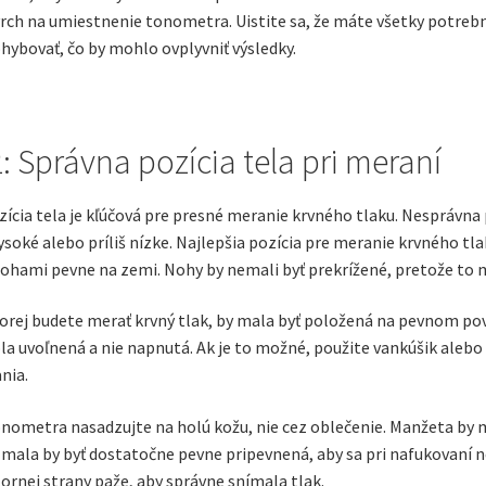
ch na umiestnenie tonometra. Uistite sa, že máte všetky potrebné
hybovať, čo by mohlo ovplyvniť výsledky.
: Správna pozícia tela pri meraní
ícia tela je kľúčová pre presné meranie krvného tlaku. Nesprávna
vysoké alebo príliš nízke. Najlepšia pozícia pre meranie krvného t
nohami pevne na zemi. Nohy by nemali byť prekrížené, pretože to môž
orej budete merať krvný tlak, by mala byť položená na pevnom povrch
la uvoľnená a nie napnutá. Ak je to možné, použite vankúšik alebo 
nia.
nometra nasadzujte na holú kožu, nie cez oblečenie. Manžeta by 
ala by byť dostatočne pevne pripevnená, aby sa pri nafukovaní ne
ornej strany paže, aby správne snímala tlak.