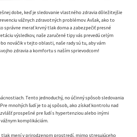
nej dobe, keď je sledovanie vlastného zdravia dôležitejšie
revenciu vážnych zdravotných problémov. Avšak, ako to
ko správne merať krvný tlak doma a zabezpečiť presné
retáciu výsledkov, naše zaručené tipy vás prevedú celým
o nováčik v tejto oblasti, naše rady sú tu, aby vám
 svojho zdravia a komfortu s naším sprievodcom!
cnostiach. Tento jednoduchý, no účinný spôsob sledovania
re mnohých ľudí je to aj spôsob, ako získať kontrolu nad
zvlášť prospešné pre ľudí s hypertenziou alebo inými
ť vážnym komplikáciám.
š tlak mení v prirodzenom prostredí, mimo stresujúceho