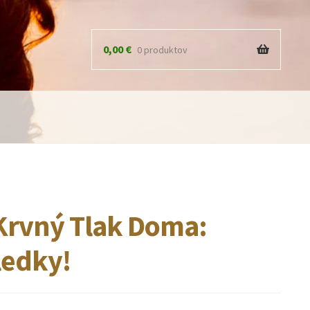
0,00
€
0 produktov
Krvný Tlak Doma:
ledky!