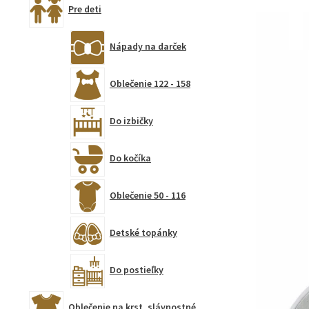
Pre deti
Nápady na darček
Oblečenie 122 - 158
Do izbičky
Do kočíka
Oblečenie 50 - 116
Detské topánky
Do postieľky
Oblečenie na krst, slávnostné