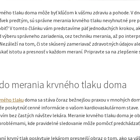
ného tlaku doma môže byť kľúčom k vášmu zdraviu a pohode. V dneš
ľvek predtým, sú správne merania krvného tlaku nevyhnutné pre p
obiť? V tomto článku vám predstavíme päť jednoduchých krokov, a
d výberu správneho zariadenia, cez techniku merania, až po interp
ezáleží na tom, či ste skúsený zameriavač zdravotných údajov aleb
kať istotu a presnosť v každom meraní. Pripravte sa na zlepšenie
do merania krvného tlaku doma
vného tlaku
doma sa stáva čoraz bežnejšou praxou v mnohých domá
e poskytnúť cenné informácie o vašom kardiovaskulárnom stave. P
vím bez častých návštev lekára. Meranie krvného tlaku doma je ob
problémami, kde pravidelné sledovanie môže pomôcť predchádza
ý krvný tlak poskytuje lekárom presnejší obraz o tom, ako sa vá