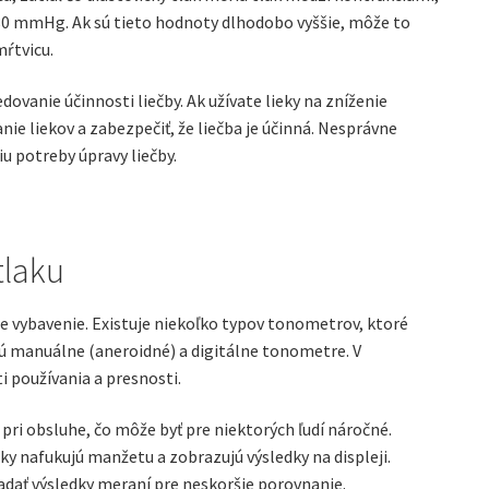
80 mmHg. Ak sú tieto hodnoty dlhodobo vyššie, môže to
ŕtvicu.
dovanie účinnosti liečby. Ak užívate lieky na zníženie
e liekov a zabezpečiť, že liečba je účinná. Nesprávne
u potreby úpravy liečby.
tlaku
ne vybavenie. Existuje niekoľko typov tonometrov, ktoré
sú manuálne (aneroidné) a digitálne tonometre. V
i používania a presnosti.
ri obsluhe, čo môže byť pre niektorých ľudí náročné.
y nafukujú manžetu a zobrazujú výsledky na displeji.
dať výsledky meraní pre neskoršie porovnanie.