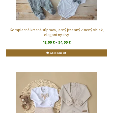
Kompletná krstná súprava, jarný jesenný vlnený oblek,
elegantný sivý
Price
48,00
€
–
54,00
€
range:
Výber možností
48,00 €
through
54,00 €