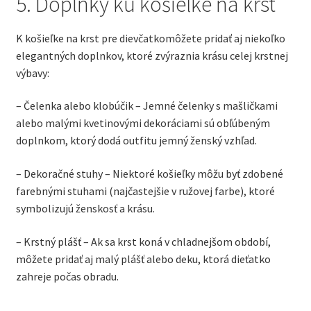
5. Doplnky ku košieľke na krst
K košieľke na krst pre dievčatkomôžete pridať aj niekoľko
elegantných doplnkov, ktoré zvýraznia krásu celej krstnej
výbavy:
– Čelenka alebo klobúčik – Jemné čelenky s mašličkami
alebo malými kvetinovými dekoráciami sú obľúbeným
doplnkom, ktorý dodá outfitu jemný ženský vzhľad.
– Dekoračné stuhy – Niektoré košieľky môžu byť zdobené
farebnými stuhami (najčastejšie v ružovej farbe), ktoré
symbolizujú ženskosť a krásu.
– Krstný plášť – Ak sa krst koná v chladnejšom období,
môžete pridať aj malý plášť alebo deku, ktorá dieťatko
zahreje počas obradu.