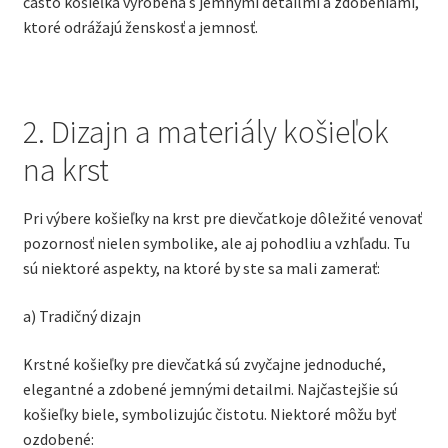
často košieľka vyrobená s jemnými detailmi a zdobeniami,
ktoré odrážajú ženskosť a jemnosť.
2. Dizajn a materiály košieľok
na krst
Pri výbere košieľky na krst pre dievčatkoje dôležité venovať
pozornosť nielen symbolike, ale aj pohodliu a vzhľadu. Tu
sú niektoré aspekty, na ktoré by ste sa mali zamerať:
a) Tradičný dizajn
Krstné košieľky pre dievčatká sú zvyčajne jednoduché,
elegantné a zdobené jemnými detailmi. Najčastejšie sú
košieľky biele, symbolizujúc čistotu. Niektoré môžu byť
ozdobené: