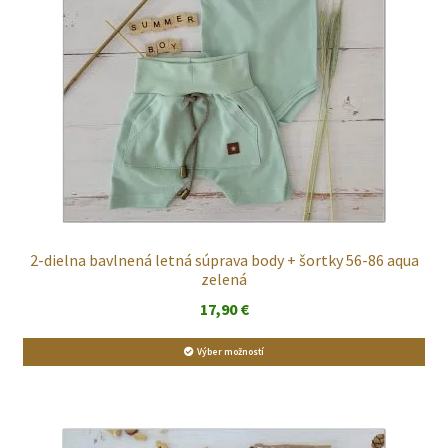
2-dielna bavlnená letná súprava body + šortky 56-86 aqua
zelená
17,90
€
Výber možností