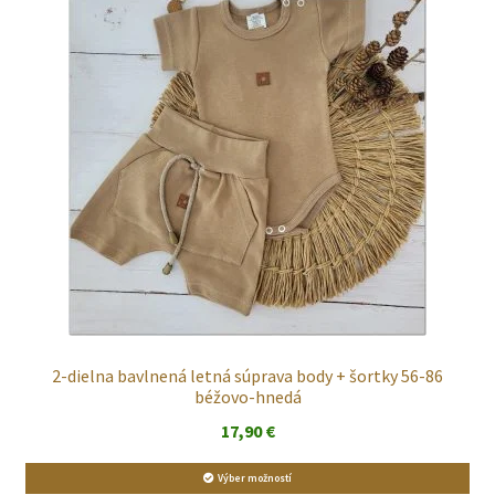
2-dielna bavlnená letná súprava body + šortky 56-86
béžovo-hnedá
17,90
€
Výber možností