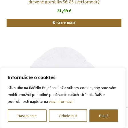
drevené gombíky 56-86 svetlomodrý
31,99
€
Výber možností
Informácie o cookies
Kliknutím na tlačidlo Prijať sa uložia súbory cookie, aby sme vám
mohli umožniť pohodlné používanie našich stránok. Ďalšie
podrobnosti nájdete na
viac informácií
.
0
Nastavenie
Odmietnuť
Prijať
Hľadať:
Vyhľadávanie