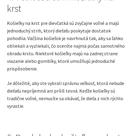
krst
Košieľky na krst pre dievčatká sú zvyčajne voľné a majú
jednoduchý strih, ktorý dieťaťu poskytuje dostatok
pohodlia. Väčšina košieľok je navrhnutá tak, aby sa ľahko
obliekali a vyzliekali, čo oceníte najmä počas samotného
obradu krstu. Niektoré košieľky majú na zadnej strane
viazanie alebo gombíky, ktoré umožňujú jednoduché
prispôsobenie.
Je dôležité, aby ste vybrali správnu veľkosť, ktorá nebude
dieťaťu nepríjemná ani príliš tesná. Keďže košieľky sú
tradične voľné, nemusíte sa obávať, že dieťa z nich rýchlo
vyrastie.