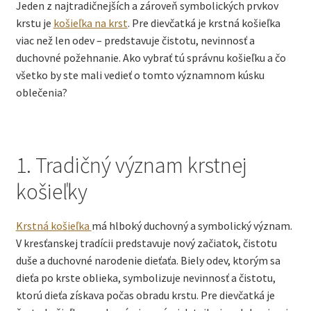
Jeden z najtradičnejších a zároveň symbolických prvkov
krstu je
košieľka na krst
. Pre dievčatká je krstná košieľka
viac než len odev – predstavuje čistotu, nevinnosť a
duchovné požehnanie. Ako vybrať tú správnu košieľku a čo
všetko by ste mali vedieť o tomto významnom kúsku
oblečenia?
1. Tradičný význam krstnej
košieľky
Krstná košieľka
má hlboký duchovný a symbolický význam.
V kresťanskej tradícii predstavuje nový začiatok, čistotu
duše a duchovné narodenie dieťaťa. Biely odev, ktorým sa
dieťa po krste oblieka, symbolizuje nevinnosť a čistotu,
ktorú dieťa získava počas obradu krstu. Pre dievčatká je