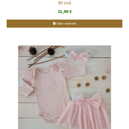
86 sivá
21,90
€
Výber možností