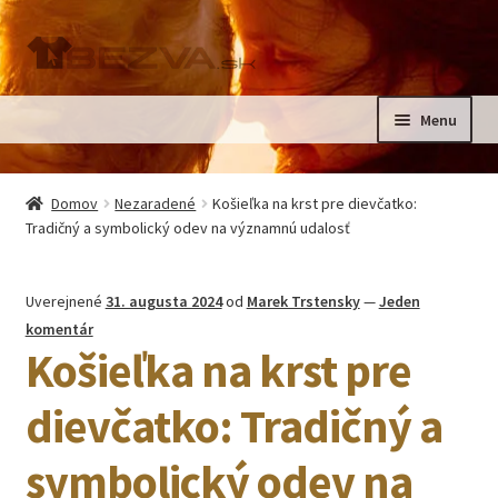
Preskočiť
Preskočiť
na
na
navigáciu
obsah
Menu
Rozbali
Domov
podrad
Domov
Nezaradené
Košieľka na krst pre dievčatko:
menu
Rozbali
Tradičný a symbolický odev na významnú udalosť
Pre deti
podrad
menu
Oblečenie na krst, slávnostné oblečenie
Uverejnené
31. augusta 2024
od
Marek Trstensky
—
Jeden
komentár
Kontakt
Košieľka na krst pre
dievčatko: Tradičný a
symbolický odev na