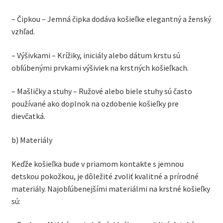
– Čipkou – Jemná čipka dodáva košieľke elegantný a ženský
vzhľad.
– Výšivkami – Krížiky, iniciály alebo dátum krstu sú
obľúbenými prvkami výšiviek na krstných košieľkach.
– Mašličky a stuhy – Ružové alebo biele stuhy sú často
používané ako doplnok na ozdobenie košieľky pre
dievčatká.
b) Materiály
Keďže košieľka bude v priamom kontakte s jemnou
detskou pokožkou, je dôležité zvoliť kvalitné a prírodné
materiály. Najobľúbenejšími materiálmi na krstné košieľky
sú: