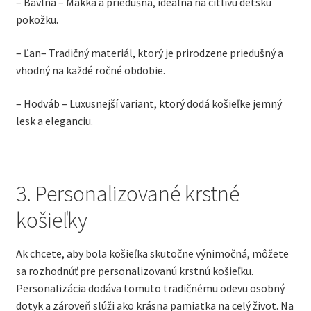
– Bavlna – Mäkká a priedušná, ideálna na citlivú detskú
pokožku.
– Ľan– Tradičný materiál, ktorý je prirodzene priedušný a
vhodný na každé ročné obdobie.
– Hodváb – Luxusnejší variant, ktorý dodá košieľke jemný
lesk a eleganciu.
3. Personalizované krstné
košieľky
Ak chcete, aby bola košieľka skutočne výnimočná, môžete
sa rozhodnúť pre personalizovanú krstnú košieľku.
Personalizácia dodáva tomuto tradičnému odevu osobný
dotyk a zároveň slúži ako krásna pamiatka na celý život. Na