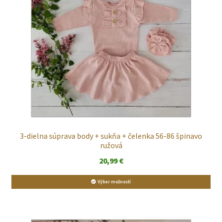
3-dielna súprava body + sukňa + čelenka 56-86 špinavo
ružová
20,99
€
Výber možností