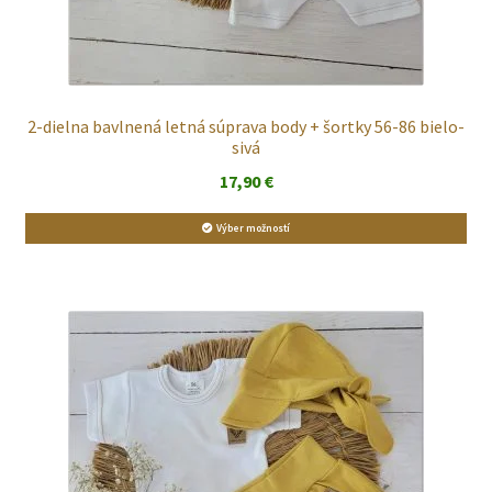
2-dielna bavlnená letná súprava body + šortky 56-86 bielo-
sivá
17,90
€
Výber možností