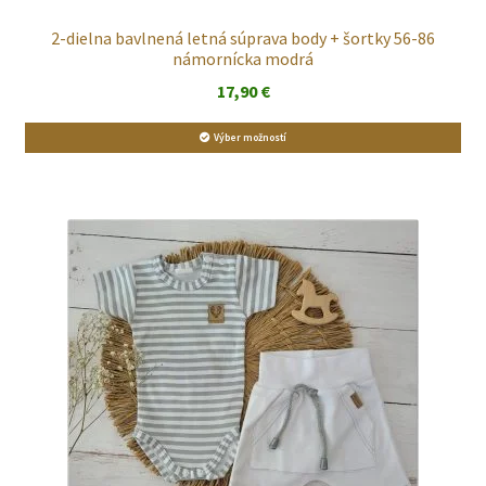
2-dielna bavlnená letná súprava body + šortky 56-86
námornícka modrá
17,90
€
Výber možností