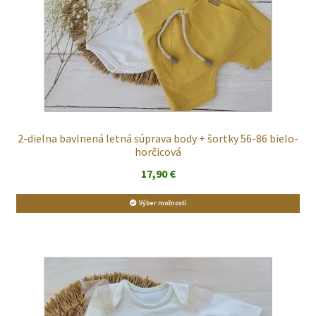
2-dielna bavlnená letná súprava body + šortky 56-86 bielo-
horčicová
17,90
€
Výber možností