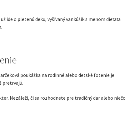
 už ide o pletenú deku, vyšívaný vankúšik s menom dieťaťa
.
enie
rčeková poukážka na rodinné alebo detské fotenie je
 pretrvajú.
kter. Nezáleží, či sa rozhodnete pre tradičný dar alebo niečo