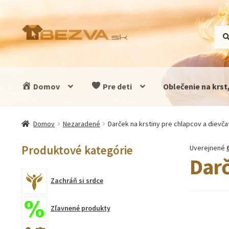
Preskočiť
Preskočiť
Hľad
Vyhľ
na
na
navigáciu
obsah
Domov
Pre deti
Oblečenie na krst
Domov
Nezaradené
Darček na krstiny pre chlapcov a dievča
Produktové kategórie
Uverejnené
Darč
Zachráň si srdce
Zľavnené produkty