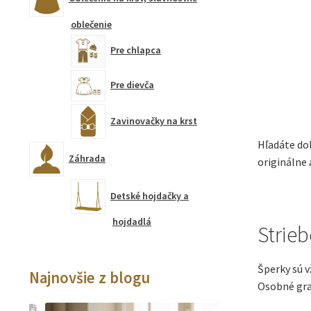
oblečenie
Pre chlapca
Pre dievča
Zavinovačky na krst
Hľadáte dok
Záhrada
originálne 
Detské hojdačky a
hojdadlá
Strie
Šperky sú v
Najnovšie z blogu
Osobné grav