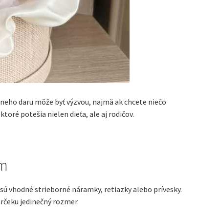
vneho daru môže byť výzvou, najmä ak chcete niečo
oré potešia nielen dieťa, ale aj rodičov.
ím
sú vhodné strieborné náramky, retiazky alebo prívesky.
rčeku jedinečný rozmer.