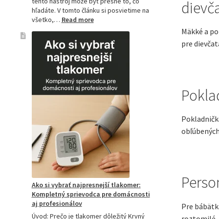
tento nástroj môže byť presne to, čo
dievč
hľadáte. V tomto článku si posvietime na
:
všetko,…
Read more
Kompletný
Mäkké a poh
sprievodca
pre dievčat
akupresúrnou
podložkou:
Ako
si
vybrať
Pokla
tú
najlepšiu
a
Pokladnička
prečo
obľúbených 
je
hitom
na
Slovensku?
Perso
Ako si vybrať najpresnejší tlakomer:
Kompletný sprievodca pre domácnosti
aj profesionálov
Pre bábätká
Úvod: Prečo je tlakomer dôležitý Krvný
roztomilé, 