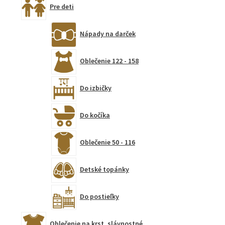
Pre deti
Nápady na darček
Oblečenie 122 - 158
Do izbičky
Do kočíka
Oblečenie 50 - 116
Detské topánky
Do postieľky
Oblečenie na krst, slávnostné