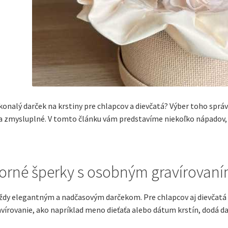
onalý darček na krstiny pre chlapcov a dievčatá? Výber toho sprá
a zmysluplné. V tomto článku vám predstavíme niekoľko nápadov, kt
borné šperky s osobným gravírovan
ždy elegantným a nadčasovým darčekom. Pre chlapcov aj dievčatá 
írovanie, ako napríklad meno dieťaťa alebo dátum krstín, dodá da