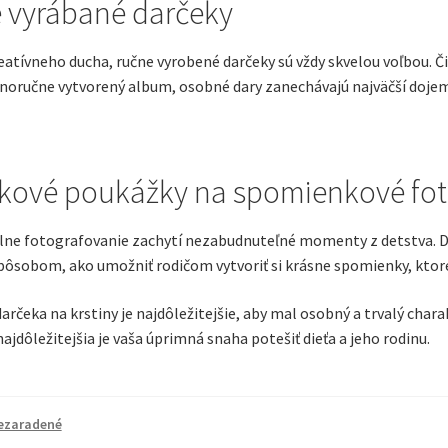
 vyrábané darčeky
atívneho ducha, ručne vyrobené darčeky sú vždy skvelou voľbou. Či
tnoručne vytvorený album, osobné dary zanechávajú najväčší dojem
kové poukážky na spomienkové fot
lne fotografovanie zachytí nezabudnuteľné momenty z detstva. Da
pôsobom, ako umožniť rodičom vytvoriť si krásne spomienky, ktoré
darčeka na krstiny je najdôležitejšie, aby mal osobný a trvalý chara
najdôležitejšia je vaša úprimná snaha potešiť dieťa a jeho rodinu.
ezaradené