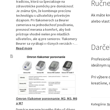
Ručne
tradíciou, ktorá sa špecializuje na
zdravotnícke pomôcky pre domácnosť.
Je známa tým, že kombinuje precíznu
Ak máte kre
technológiu s užívateľsky prívetivým
dizajnom. Pri tlakomeroch sa Beurer
alebo vlas
zameriava na jednoduchosť používania,
presnosť merania a komfort, aby boli
prístroje vhodné nielen pre mladších
užívateľov, ale aj pre seniorov. Tlakomery
Beurer sa vyrábajú v rôznych verziách –…
Darče
:
Read more
Beurer
tlakomery
Profesioná
–
ideálnym s
spoľahlivý
pomocník
pre
Pri výbere 
zdravie
kreatívne, 
Omron tlakomer porovnanie: M2, M3, M6
a M7
Kategória:
N
Domáce meranie krvného tlaku už dávno