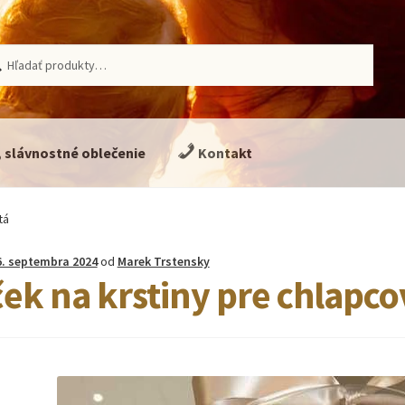
ať:
adávanie
, slávnostné oblečenie
Kontakt
tá
6. septembra 2024
od
Marek Trstensky
ek na krstiny pre chlapco