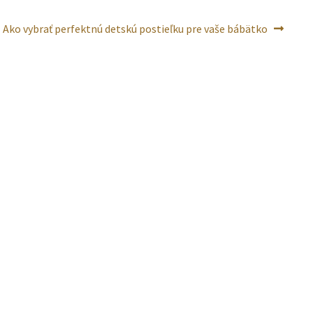
Nasledujúci
Ako vybrať perfektnú detskú postieľku pre vaše bábätko
článok: