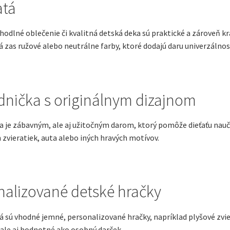
atá
odlné oblečenie či kvalitná detská deka sú praktické a zároveň k
á zas ružové alebo neutrálne farby, ktoré dodajú daru univerzálnos
dnička s originálnym dizajnom
 je zábavným, ale aj užitočným darom, ktorý pomôže dieťaťu nauči
zvieratiek, auta alebo iných hravých motívov.
nalizované detské hračky
 sú vhodné jemné, personalizované hračky, napríklad plyšové zvi
ale aj hodnotné ako osobný darček.