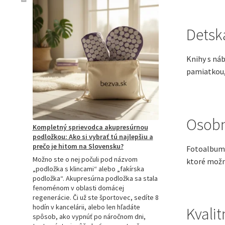
Detsk
Knihy s ná
pamiatkou, 
Osobn
Kompletný sprievodca akupresúrnou
podložkou: Ako si vybrať tú najlepšiu a
prečo je hitom na Slovensku?
Fotoalbum 
Možno ste o nej počuli pod názvom
ktoré možn
„podložka s klincami“ alebo „fakírska
podložka“. Akupresúrna podložka sa stala
fenoménom v oblasti domácej
regenerácie. Či už ste športovec, sedíte 8
hodín v kancelárii, alebo len hľadáte
Kvalit
spôsob, ako vypnúť po náročnom dni,