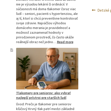
nie je výsadou lekární či ordinácií. V
Navig
súčasnosti má doma tlakomer čoraz viac
Predchá
Detské 
ľudí – seniori, pacienti s hypertenziou, ale
článok:
v
aj tí, ktorí si chcú preventívne kontrolovať
svoje zdravie. Najväčšou výhodou
článk
domáceho merania je pravidelnosť a
možnosť zaznamenať hodnoty v
prirodzenom prostredí, čo často ukáže
:
reálnejší obraz než jedno…
Read more
Omron
tlakomer
porovnanie:
M2,
M3,
M6
a
M7
Tlakomery pre seniorov: ako vybrať
najlepší prístroj pre starších ľudí
Úvod: Prečo je tlakomer pre seniorov
kľúčový Krvný tlak patrí medzi základné