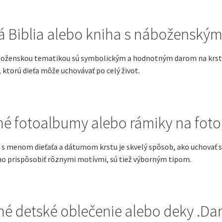
á Biblia alebo kniha s náboženským
boženskou tematikou sú symbolickým a hodnotným darom na krstiny
ktorú dieťa môže uchovávať po celý život.
é fotoalbumy alebo rámiky na foto
s menom dieťaťa a dátumom krstu je skvelý spôsob, ako uchovať 
o prispôsobiť rôznymi motívmi, sú tiež výborným tipom.
né detské oblečenie alebo deky .Dar