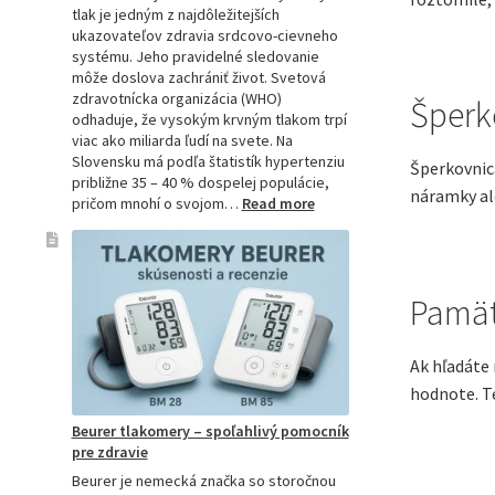
tlak je jedným z najdôležitejších
ukazovateľov zdravia srdcovo-cievneho
systému. Jeho pravidelné sledovanie
môže doslova zachrániť život. Svetová
zdravotnícka organizácia (WHO)
Šperk
odhaduje, že vysokým krvným tlakom trpí
viac ako miliarda ľudí na svete. Na
Slovensku má podľa štatistík hypertenziu
Šperkovnic
približne 35 – 40 % dospelej populácie,
náramky al
:
pričom mnohí o svojom…
Read more
Ako
si
vybrať
najpresnejší
Pamät
tlakomer:
Kompletný
sprievodca
Ak hľadáte 
pre
domácnosti
hodnote. Te
aj
Beurer tlakomery – spoľahlivý pomocník
profesionálov
pre zdravie
Beurer je nemecká značka so storočnou