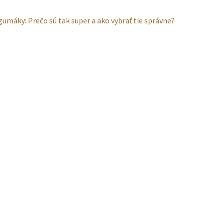
ácia
dzajúci
gumáky: Prečo sú tak super a ako vybrať tie správne?
u