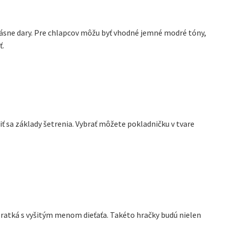
rásne dary. Pre chlapcov môžu byť vhodné jemné modré tóny,
ť.
ť sa základy šetrenia. Vybrať môžete pokladničku v tvare
eratká s vyšitým menom dieťaťa. Takéto hračky budú nielen