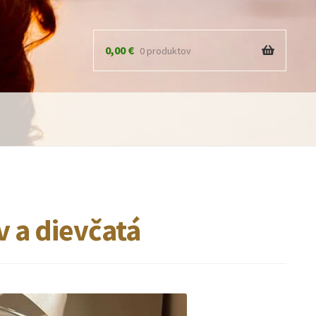
0,00
€
0 produktov
v a dievčatá