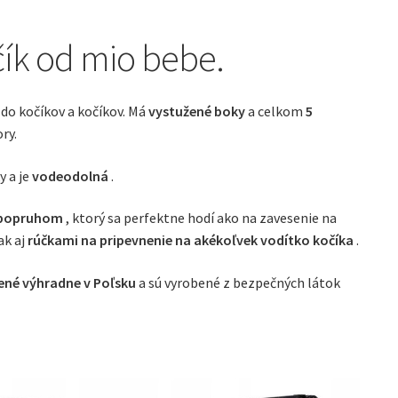
nná
čík od mio bebe.
u
 do kočíkov a kočíkov. Má
vystužené boky
a celkom
5
ry.
y a je
vodeodolná
.
 popruhom
, ktorý sa perfektne hodí ako na zavesenie na
ak aj
rúčkami na pripevnenie na akékoľvek vodítko kočíka
.
bené
výhradne v Poľsku
a sú vyrobené z bezpečných látok