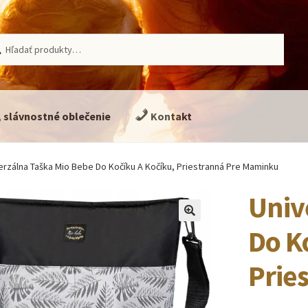
ať:
adávanie
, slávnostné oblečenie
Kontakt
erzálna Taška Mio Bebe Do Kočíku A Kočíku, Priestranná Pre Maminku
Univ
🔍
Do K
Prie