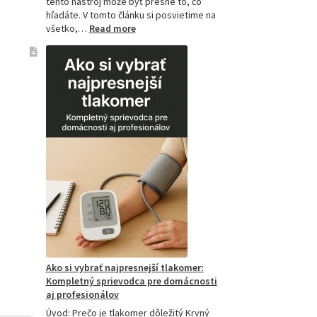
tento nástroj môže byť presne to, čo
hľadáte. V tomto článku si posvietime na
:
všetko,…
Read more
Kompletný
sprievodca
akupresúrnou
podložkou:
Ako
si
vybrať
tú
najlepšiu
a
prečo
je
hitom
na
Slovensku?
Ako si vybrať najpresnejší tlakomer:
Kompletný sprievodca pre domácnosti
aj profesionálov
Úvod: Prečo je tlakomer dôležitý Krvný