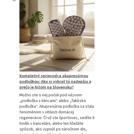
Kompletný sprievodca akupresúrnou
podložkou: Ako si vybrať tú najlepšiu a
prečo je hitom na Slovensku?
Možno ste o nej počuli pod názvom
„podložka s klincami“ alebo „fakírska
podložka“. Akupresúrna podložka sa stala
fenoménom v oblasti domácej
regenerácie. Či už ste športovec, sedíte 8
hodín v kancelárii, alebo len hľadáte
spôsob, ako vypnúť po náročnom dni,