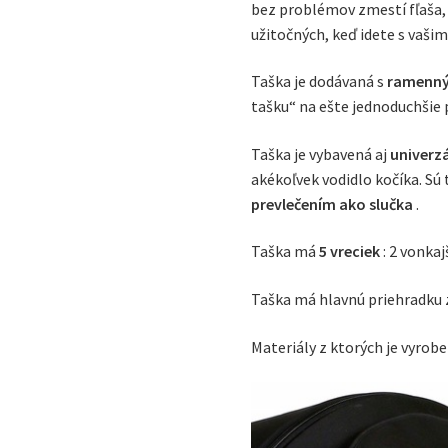
bez problémov zmestí fľaša, 
užitočných, keď idete s vaši
Taška je dodávaná s
ramenn
tašku“ na ešte jednoduchšie 
Taška je vybavená aj
univerz
akékoľvek vodidlo kočíka. Sú
prevlečením ako slučka
.
Taška má
5 vreciek
: 2 vonkaj
Taška má hlavnú priehradku
Materiály z ktorých je vyrob