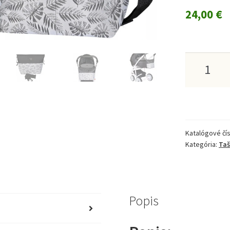
24,00
€
množstv
Univerzá
Taška
Mio
Katalógové čís
Bebe
Kategória:
Taš
Do
Kočíku
A
Popis
Kočíku,