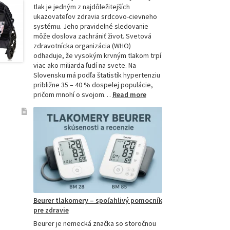
tlak je jedným z najdôležitejších
ukazovateľov zdravia srdcovo-cievneho
systému. Jeho pravidelné sledovanie
môže doslova zachrániť život. Svetová
zdravotnícka organizácia (WHO)
odhaduje, že vysokým krvným tlakom trpí
viac ako miliarda ľudí na svete. Na
Slovensku má podľa štatistík hypertenziu
približne 35 – 40 % dospelej populácie,
:
pričom mnohí o svojom…
Read more
Ako
si
vybrať
najpresnejší
tlakomer:
Kompletný
sprievodca
pre
domácnosti
aj
Beurer tlakomery – spoľahlivý pomocník
profesionálov
pre zdravie
Beurer je nemecká značka so storočnou