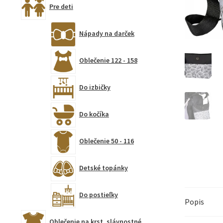
Pre deti
Nápady na darček
Oblečenie 122 - 158
Do izbičky
Do kočíka
Oblečenie 50 - 116
Detské topánky
Do postieľky
Popis
Oblečenie na krst, slávnostné