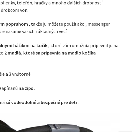
plienky, telefón, hračky a mnoho ďalších drobností
m drobcom von.
ým popruhom
, takže ju môžete použiť ako „messenger
prenášanie vašich základných vecí.
álnymi háčikmi na kočík
, ktoré vám umožnia pripevniť ju na
 to
2 madlá, ktoré sa pripevnia na madlo kočíka
šie a 3 vnútorné.
 zapínanú
na zips
.
ená
sú vodeodolné a bezpečné pre deti
.