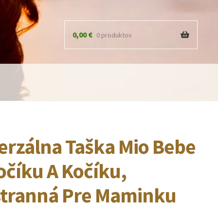
0,00
€
0 produktov
erzálna Taška Mio Bebe
očíku A Kočíku,
stranná Pre Maminku