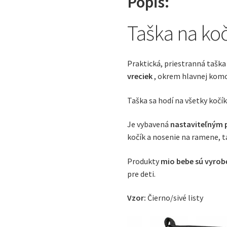
Popis:
Priestra
Pre
Taška na ko
Mamink
Praktická, priestranná taška
vreciek
, okrem hlavnej komo
Taška sa hodí na všetky kočík
Je vybavená
nastaviteľným
kočík a nosenie na ramene, t
Produkty
mio bebe sú vyro
pre deti.
Vzor:
Čierno/sivé listy