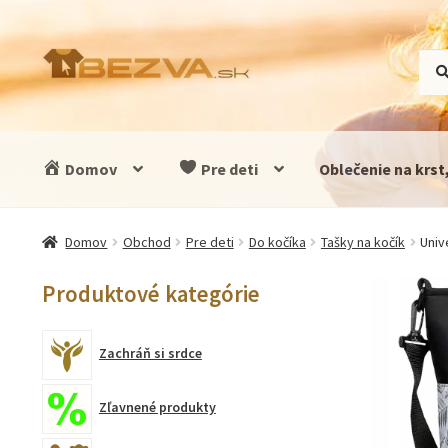
Preskočiť
Preskočiť
Hľad
Vyhľ
na
na
navigáciu
obsah
Domov
Pre deti
Oblečenie na krst
Domov
Obchod
Pre deti
Do kočíka
Tašky na kočík
Univ
Produktové kategórie
Zachráň si srdce
Zľavnené produkty