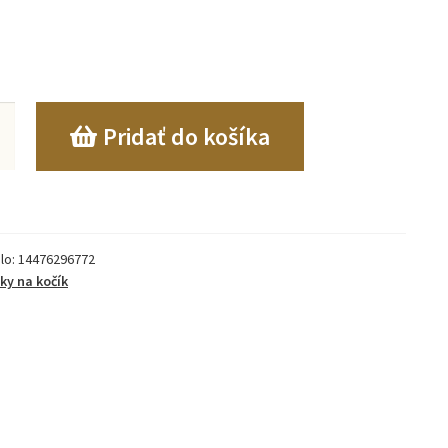
o
Pridať do košíka
lna
lo:
14476296772
ky na kočík