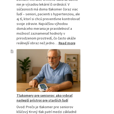
nie je výsadou lekární či ordinácií. V
súčasnosti má doma tlakomer čoraz viac
ľudí – seniori, pacienti s hypertenziou, ale
aj tí, ktorí si chcú preventívne kontrolovať
svoje zdravie. Najväčšou výhodou
domáceho merania je pravidelnosť a
možnosť zaznamenať hodnoty v
prirodzenom prostredí, čo často ukáže
:
reálnejší obraz než jedno…
Read more
Omron
tlakomer
porovnanie:
M2,
M3,
M6
a
M7
Tlakomery pre seniorov: ako vybrať
najlepší prístroj pre starších ľudí
Úvod: Prečo je tlakomer pre seniorov
kľúčový Krvný tlak patrí medzi základné