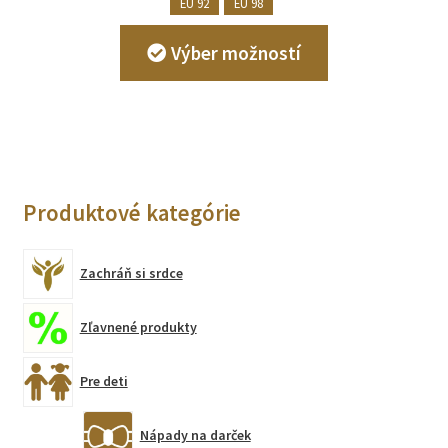
EU 92
EU 98
Tento
Výber možností
produkt
má
viacero
variantov.
Možnosti
si
Produktové kategórie
môžete
vybrať
na
Zachráň si srdce
stránke
produktu.
Zľavnené produkty
Pre deti
Nápady na darček