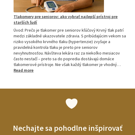
Tlakomery pre seniorov: ako vybrať najlepší prístroj pre
starších ľudí
Úvod: Prečo je tlakomer pre seniorov kľúčový Krvný tlak patrí
medzi základné ukazovatele zdravia. S pribúdajúcim vekom sa
riziko vysokého krvného tlaku (hypertenzie) zvyšuje a
pravidelná kontrola tlaku je preto pre seniorov
nevyhnutnosťou. Návšteva lekára raz za niekoľko mesiacov
často nestačí – preto sa do popredia dostávajú domáce
tlakomerové prístroje. Nie však každý tlakomer je vhodný…
:
Read more
Tlakomery
pre
seniorov:
ako
vybrať
najlepší
prístroj
pre
starších
Nechajte sa pohodlne inšpirovať
ľudí