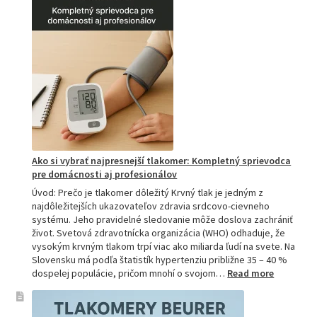
si
vybrať
tú
najlepšiu
a
prečo
je
hitom
na
Slovensku?
Ako si vybrať najpresnejší tlakomer: Kompletný sprievodca
pre domácnosti aj profesionálov
Úvod: Prečo je tlakomer dôležitý Krvný tlak je jedným z
najdôležitejších ukazovateľov zdravia srdcovo-cievneho
systému. Jeho pravidelné sledovanie môže doslova zachrániť
život. Svetová zdravotnícka organizácia (WHO) odhaduje, že
vysokým krvným tlakom trpí viac ako miliarda ľudí na svete. Na
Slovensku má podľa štatistík hypertenziu približne 35 – 40 %
:
dospelej populácie, pričom mnohí o svojom…
Read more
Ako
si
vybrať