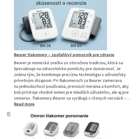
najpresne
tlakomer:
Kompletn
sprievod
pre
domácnos
aj
profesion
Beurer tlakomery – spoľahlivý pomocník pre zdravie
Beurer je nemecká značka so storočnou tradíciou, ktorá sa
špecializuje na zdravotnícke pomôcky pre domácnosť. Je
známa tým, že kombinuje precíznu technológiu s užívateľsky
prívetivým dizajnom. Pri tlakomeroch sa Beurer zameriava
na jednoduchosť používania, presnosť merania a komfort, aby
boli prístroje vhodné nielen pre mladších užívateľov, ale aj pre
seniorov. Tlakomery Beurer sa vyrábajú v rôznych verziách –…
:
Read more
Beurer
tlakomery
–
spoľahlivý
pomocník
pre