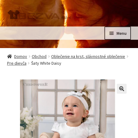
Preskočiť
Preskočiť
na
na
navigáciu
obsah
Menu
Rozbali
Domov
podrad
Domov
Obchod
Oblečenie na krst, slávnostné oblečenie
menu
Rozbali
Pre dievča
Šaty White Daisy
Pre deti
podrad
menu
Oblečenie na krst, slávnostné oblečenie
Kontakt
🔍