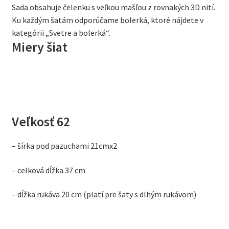
Sada obsahuje čelenku s veľkou mašľou z rovnakých 3D nití.
Ku každým šatám odporúčame bolerká, ktoré nájdete v
kategórii „Svetre a bolerká“.
Miery šiat
Veľkosť 62
– šírka pod pazuchami 21cmx2
– celková dĺžka 37 cm
– dĺžka rukáva 20 cm (platí pre šaty s dlhým rukávom)