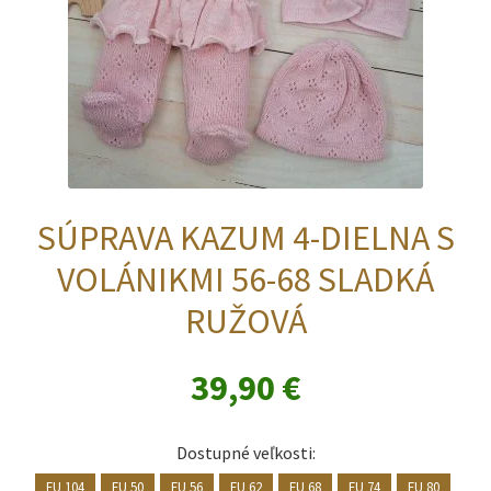
produktu.
SÚPRAVA KAZUM 4-DIELNA S
VOLÁNIKMI 56-68 SLADKÁ
RUŽOVÁ
39,90
€
Dostupné veľkosti:
EU 104
EU 50
EU 56
EU 62
EU 68
EU 74
EU 80