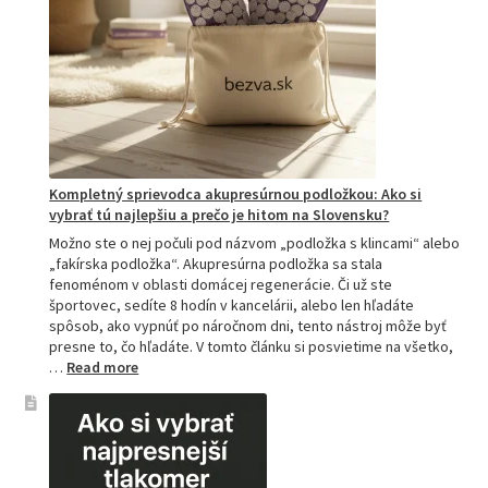
Kompletný sprievodca akupresúrnou podložkou: Ako si
vybrať tú najlepšiu a prečo je hitom na Slovensku?
Možno ste o nej počuli pod názvom „podložka s klincami“ alebo
„fakírska podložka“. Akupresúrna podložka sa stala
fenoménom v oblasti domácej regenerácie. Či už ste
športovec, sedíte 8 hodín v kancelárii, alebo len hľadáte
spôsob, ako vypnúť po náročnom dni, tento nástroj môže byť
presne to, čo hľadáte. V tomto článku si posvietime na všetko,
:
…
Read more
Kompletný
sprievodca
akupresúrnou
podložkou:
Ako