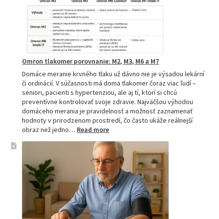
zdravie
Omron tlakomer porovnanie: M2, M3, M6 a M7
Domáce meranie krvného tlaku už dávno nie je výsadou lekární
či ordinácií. V súčasnosti má doma tlakomer čoraz viac ľudí –
seniori, pacienti s hypertenziou, ale aj tí, ktorí si chcú
preventívne kontrolovať svoje zdravie. Najväčšou výhodou
domáceho merania je pravidelnosť a možnosť zaznamenať
hodnoty v prirodzenom prostredí, čo často ukáže reálnejší
:
obraz než jedno…
Read more
Omron
tlakomer
porovnanie:
M2,
M3,
M6
a
M7