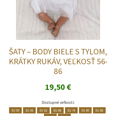
ŠATY – BODY BIELE S TYLOM,
KRÁTKY RUKÁV, VEĽKOSŤ 56-
86
19,50
€
Dostupné veľkosti:
EU 50
EU 56
EU 62
EU 68
EU 74
EU 80
EU 86