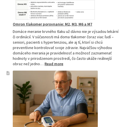
Omron tlakomer porovnanie: M2, M3, M6 a M7
Domáce meranie krvného tlaku už dávno nie je výsadou lekární
či ordinácií. V súčasnosti má doma tlakomer čoraz viac ľudí –
seniori, pacienti s hypertenziou, ale aj tí, ktorí si chcú
preventívne kontrolovať svoje zdravie. Najväčšou výhodou
domáceho merania je pravidelnosť a možnosť zaznamenať
hodnoty v prirodzenom prostredí, čo často ukáže reálnejší
:
obraz než jedno…
Read more
Omron
tlakomer
porovnanie:
M2,
M3,
M6
a
M7