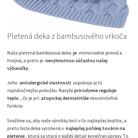
Pletená deka z bambusového vrkoča
Naša pletená bambusová deka
je
mimoriadne jemná a
hrejivá, a preto je
nevyhnutnou súčasťou našej
výbavičky
.
Jeho
antialergické vlastnosti
uspokoja aj tú
najnáročnejšiu pokožku. Navyše
prirodzene reguluje
teplo
, čo je pri
atopickej dermatitíde
neoceniteľná
funkcia .
Snažíme sa, aby naše výrobky boli v čo najlepšej kvalite, a
preto bola deka vyrobená v
najlepšej poľskej továrni na
pletenie
, ktorá sa stará o každý detail konečnej úpravy. To