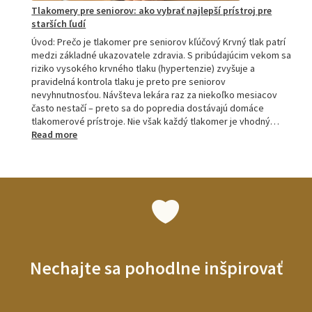
Tlakomery pre seniorov: ako vybrať najlepší prístroj pre
starších ľudí
Úvod: Prečo je tlakomer pre seniorov kľúčový Krvný tlak patrí
medzi základné ukazovatele zdravia. S pribúdajúcim vekom sa
riziko vysokého krvného tlaku (hypertenzie) zvyšuje a
pravidelná kontrola tlaku je preto pre seniorov
nevyhnutnosťou. Návšteva lekára raz za niekoľko mesiacov
často nestačí – preto sa do popredia dostávajú domáce
tlakomerové prístroje. Nie však každý tlakomer je vhodný…
:
Read more
Tlakomery
pre
seniorov:
ako
vybrať
najlepší
prístroj
pre
starších
Nechajte sa pohodlne inšpirovať
ľudí