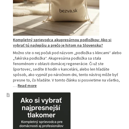
Kompletný sprievodca akupresúrnou podložkou: Ako si
vybrať tú najlepšiu a prečo je hitom na Slovensku?
Možno ste o nej počuli pod názvom „podložka s klincami“ alebo
„fakírska podložka“. Akupresúrna podložka sa stala
fenoménom v oblasti domácej regenerácie. Či už ste
športovec, sedíte 8 hodín v kancelárii, alebo len hľadáte
spôsob, ako vypnúť po náročnom dni, tento nástroj môže byť
presne to, čo hľadáte. V tomto článku si posvietime na všetko,
:
…
Read more
Kompletný
sprievodca
akupresúrnou
podložkou:
Ako
si
vybrať
tú