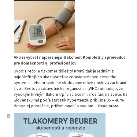
najlepšiu
a
prečo
je
hitom
na
Slovensku?
Ako si vybrať najpresnejší tlakomer: Kompletný sprievodca
pre domácnosti aj profesionálov
Úvod: Prečo je tlakomer dôležitý Krvný tlak je jedným z
najdôležitejších ukazovateľov zdravia srdcovo-cievneho
systému. Jeho pravidelné sledovanie môže doslova zachrániť
život. Svetová zdravotnícka organizácia (WHO) odhaduje, že
vysokým krvným tlakom trpí viac ako miliarda ľudí na svete. Na
Slovensku má podľa štatistík hypertenziu približne 35 – 40 %
:
dospelej populácie, pričom mnohí o svojom…
Read more
Ako
si
vybrať
najpresne
tlakomer: