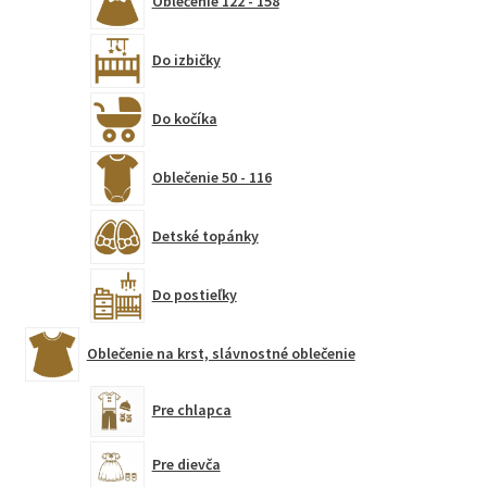
Oblečenie 122 - 158
Do izbičky
Do kočíka
Oblečenie 50 - 116
Detské topánky
Do postieľky
Oblečenie na krst, slávnostné oblečenie
Pre chlapca
Pre dievča