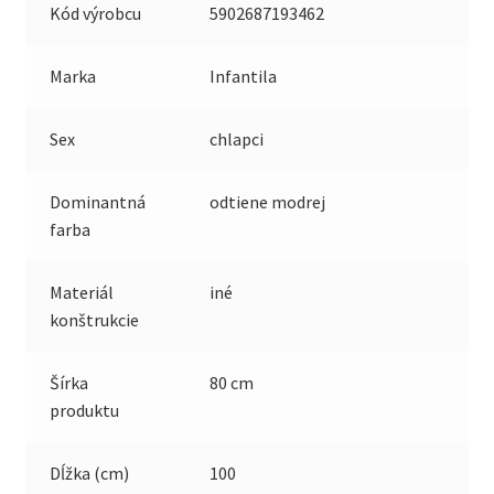
Kód výrobcu
5902687193462
Marka
Infantila
Sex
chlapci
Dominantná
odtiene modrej
farba
Materiál
iné
konštrukcie
Šírka
80 cm
produktu
Dĺžka (cm)
100