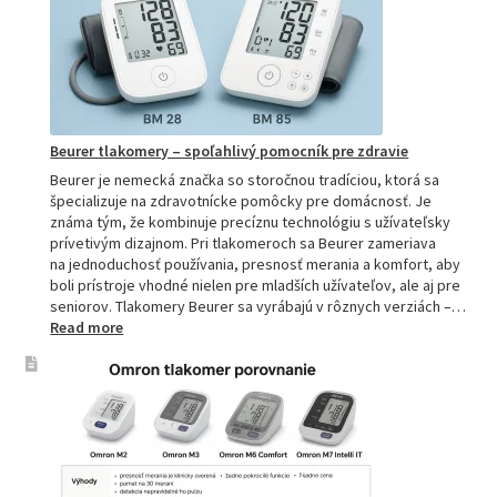
Kompletn
sprievod
pre
domácnos
aj
profesion
Beurer tlakomery – spoľahlivý pomocník pre zdravie
Beurer je nemecká značka so storočnou tradíciou, ktorá sa
špecializuje na zdravotnícke pomôcky pre domácnosť. Je
známa tým, že kombinuje precíznu technológiu s užívateľsky
prívetivým dizajnom. Pri tlakomeroch sa Beurer zameriava
na jednoduchosť používania, presnosť merania a komfort, aby
boli prístroje vhodné nielen pre mladších užívateľov, ale aj pre
seniorov. Tlakomery Beurer sa vyrábajú v rôznych verziách –…
:
Read more
Beurer
tlakomery
–
spoľahlivý
pomocník
pre
zdravie