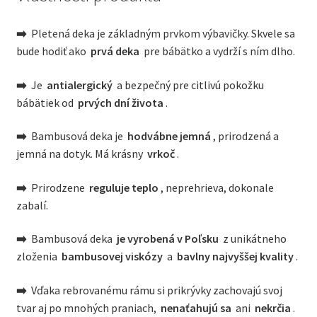
➡️
Pletená deka je základným prvkom výbavičky. Skvele sa
bude hodiť ako
prvá deka
pre bábätko a vydrží s ním dlho.
➡️
Je
antialergický
a bezpečný pre citlivú pokožku
bábätiek od
prvých dní života
.
➡️
Bambusová deka je
hodvábne jemná
, prirodzená a
jemná na dotyk. Má krásny
vrkoč
.
➡️
Prirodzene
reguluje teplo
, neprehrieva, dokonale
zabalí.
➡️
Bambusová deka
je vyrobená v Poľsku
z unikátneho
zloženia
bambusovej viskózy
a
bavlny najvyššej kvality
.
➡️
Vďaka rebrovanému rámu si prikrývky zachovajú svoj
tvar aj po mnohých praniach,
nenaťahujú sa
ani
nekrčia
.