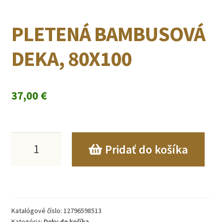
PLETENÁ BAMBUSOVÁ
DEKA, 80X100
37,00
€
množstvo
Pridať do košíka
PLETENÁ
BAMBUSOVÁ
DEKA,
Katalógové číslo:
12796598513
80X100
Kategória:
Deky do kočíka