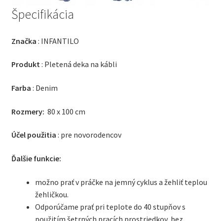
Špecifikácia
Značka
: INFANTILO
Produkt
: Pletená deka na kábli
Farba
: Denim
Rozmery:
80 x 100 cm
Účel použitia
: pre novorodencov
Ďalšie funkcie:
možno prať v práčke na jemný cyklus a žehliť teplou
žehličkou.
Odporúčame prať pri teplote do 40 stupňov s
použitím šetrných pracích prostriedkov, bez