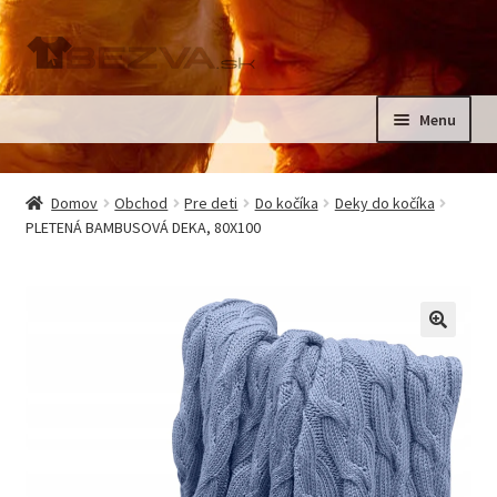
Preskočiť
Preskočiť
na
na
navigáciu
obsah
Menu
Rozbali
Domov
podrad
Domov
Obchod
Pre deti
Do kočíka
Deky do kočíka
menu
Rozbali
PLETENÁ BAMBUSOVÁ DEKA, 80X100
Pre deti
podrad
menu
Oblečenie na krst, slávnostné oblečenie
Kontakt
🔍