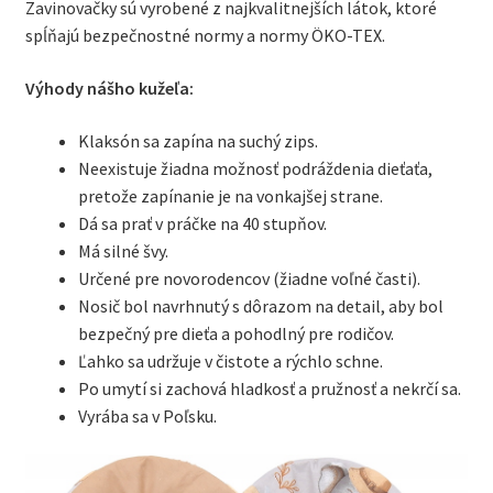
Zavinovačky sú vyrobené z najkvalitnejších látok, ktoré
spĺňajú bezpečnostné normy a normy ÖKO-TEX.
Výhody nášho kužeľa:
Klaksón sa zapína na suchý zips.
Neexistuje žiadna možnosť podráždenia dieťaťa,
pretože zapínanie je na vonkajšej strane.
Dá sa prať v práčke na 40 stupňov.
Má silné švy.
Určené pre novorodencov (žiadne voľné časti).
Nosič bol navrhnutý s dôrazom na detail, aby bol
bezpečný pre dieťa a pohodlný pre rodičov.
Ľahko sa udržuje v čistote a rýchlo schne.
Po umytí si zachová hladkosť a pružnosť a nekrčí sa.
Vyrába sa v Poľsku.