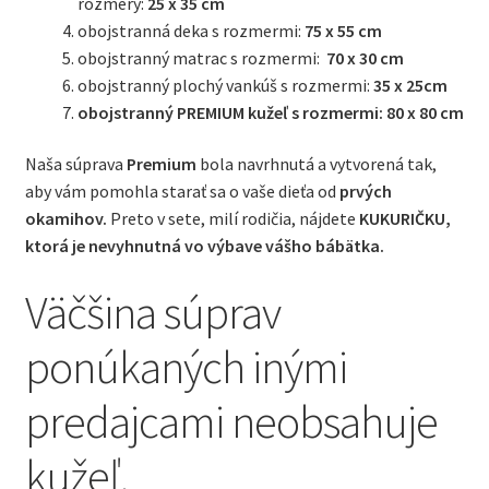
rozmery:
25 x 35 cm
obojstranná deka s rozmermi:
75 x 55 cm
obojstranný matrac s rozmermi:
70 x 30 cm
obojstranný plochý vankúš s rozmermi:
35 x 25cm
obojstranný PREMIUM kužeľ s rozmermi: 80 x 80 cm
Naša súprava
Premium
bola navrhnutá a vytvorená tak,
aby vám pomohla starať sa o vaše dieťa od
prvých
okamihov.
Preto v sete, milí rodičia, nájdete
KUKURIČKU,
ktorá je nevyhnutná vo výbave vášho bábätka.
Väčšina súprav
ponúkaných inými
predajcami neobsahuje
kužeľ.