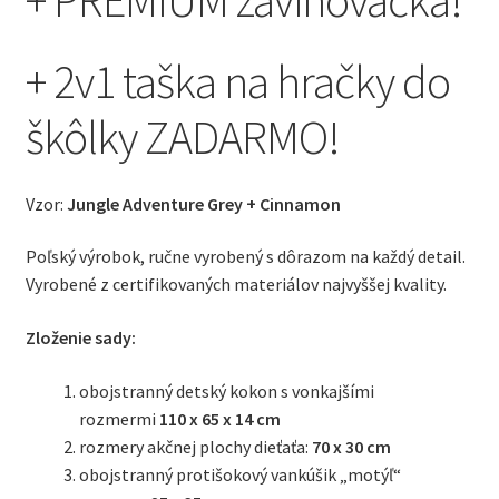
+ PREMIUM zavinovačka!
+ 2v1 taška na hračky do
škôlky ZADARMO!
Vzor:
Jungle Adventure Grey + Cinnamon
Poľský výrobok, ručne vyrobený s dôrazom na každý detail.
Vyrobené z certifikovaných materiálov najvyššej kvality.
Zloženie sady:
obojstranný detský kokon s vonkajšími
rozmermi
110 x 65 x 14 cm
rozmery akčnej plochy dieťaťa:
70 x 30 cm
obojstranný protišokový vankúšik „motýľ“