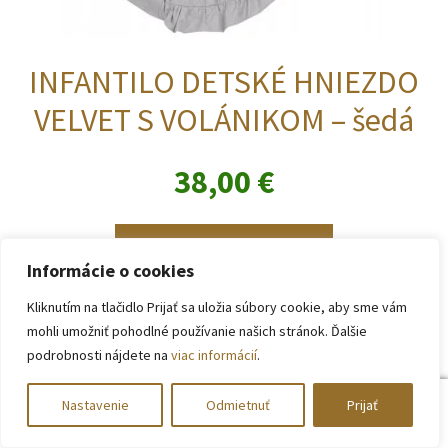
INFANTILO DETSKÉ HNIEZDO
VELVET S VOLÁNIKOM – šedá
38,00
€
Pridať do košíka
Informácie o cookies
Kliknutím na tlačidlo Prijať sa uložia súbory cookie, aby sme vám
mohli umožniť pohodlné používanie našich stránok. Ďalšie
podrobnosti nájdete na
viac informácií
.
0
Nastavenie
Odmietnuť
Prijať
Hľadať:
Vyhľadávanie