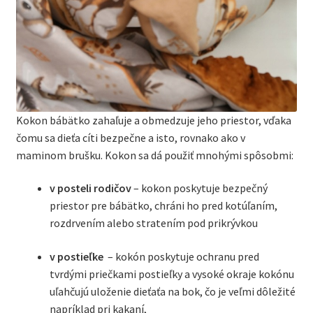
Kokon bábätko zahaľuje a obmedzuje jeho priestor, vďaka
čomu sa dieťa cíti bezpečne a isto, rovnako ako v
maminom brušku. Kokon sa dá použiť mnohými spôsobmi:
v posteli rodičov
– kokon poskytuje bezpečný
priestor pre bábätko, chráni ho pred kotúľaním,
rozdrvením alebo stratením pod prikrývkou
v postieľke
– kokón poskytuje ochranu pred
tvrdými priečkami postieľky a vysoké okraje kokónu
uľahčujú uloženie dieťaťa na bok, čo je veľmi dôležité
napríklad pri kakaní,