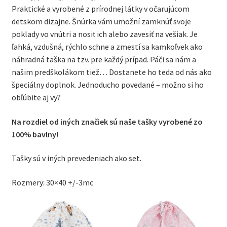
Praktické a vyrobené z prírodnej látky v očarujúcom
detskom dizajne. Šnúrka vám umožní zamknúť svoje
poklady vo vnútri a nosiť ich alebo zavesiť na vešiak. Je
ľahká, vzdušná, rýchlo schne a zmestí sa kamkoľvek ako
náhradná taška na tzv. pre každý prípad. Páči sa nám a
našim predškolákom tiež… Dostanete ho teda od nás ako
špeciálny doplnok. Jednoducho povedané – možno si ho
obľúbite aj vy?
Na rozdiel od iných značiek sú naše tašky vyrobené zo
100% bavlny!
Tašky sú v iných prevedeniach ako set.
Rozmery: 30×40 +/-3mc