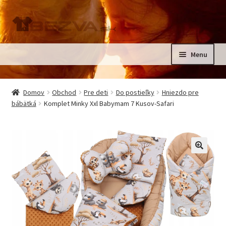
Preskočiť
Preskočiť
na
na
navigáciu
obsah
Menu
Rozbali
Domov
podrad
Domov
Obchod
Pre deti
Do postieľky
Hniezdo pre
menu
Rozbali
bábätká
Komplet Minky Xxl Babymam 7 Kusov-Safari
Pre deti
podrad
menu
Oblečenie na krst, slávnostné oblečenie
Kontakt
🔍