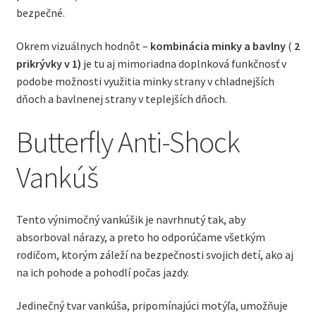
bezpečné.
Okrem vizuálnych hodnôt –
kombinácia minky a bavlny
(
2
prikrývky v 1)
je tu aj mimoriadna doplnková funkčnosť v
podobe možnosti využitia minky strany v chladnejších
dňoch a bavlnenej strany v teplejších dňoch.
Butterfly Anti-Shock
Vankúš
Tento výnimočný vankúšik je navrhnutý tak, aby
absorboval nárazy, a preto ho odporúčame všetkým
rodičom, ktorým záleží na bezpečnosti svojich detí, ako aj
na ich pohode a pohodlí počas jazdy.
Jedinečný tvar vankúša, pripomínajúci motýľa, umožňuje