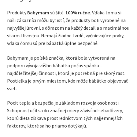
Produkty
Babymam
sú šité
100% ručne.
Vďaka tomu si
naši zákazníci môžu byť istí, že produkty boli vyrobené na
najvyššej úrovni, s dôrazom na každý detail a s maximálnou
starostlivosťou. Nemajú žiadne tvrdé, vyčnievajúce prvky,
vďaka čomu sú pre bábätká úplne bezpečné.
Babymam je poľská značka, ktorá bola vytvorená na
podporu vývoja vášho bábätka počas spánku –
najdôležitejšej činnosti, ktorá je potrebná pre skorý rast.
Postieľka je prvým miestom, kde môže bábätko objavovať
svet.
Pocit tepla a bezpečia je základom rozvoja osobnosti.
Schopnosť učiť sa do značnej miery závisí od sebadôvery,
ktorú dieťa získava prostredníctvom tých najjemnejších
faktorov, ktoré sa ho priamo dotýkajú.