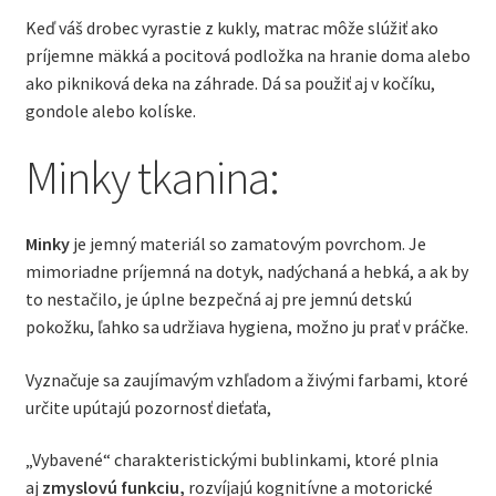
Keď váš drobec vyrastie z kukly, matrac môže slúžiť ako
príjemne mäkká a pocitová podložka na hranie doma alebo
ako pikniková deka na záhrade. Dá sa použiť aj v kočíku,
gondole alebo kolíske.
Minky tkanina:
Minky
je jemný materiál so zamatovým povrchom. Je
mimoriadne príjemná na dotyk, nadýchaná a hebká, a ak by
to nestačilo, je úplne bezpečná aj pre jemnú detskú
pokožku, ľahko sa udržiava hygiena, možno ju prať v práčke.
Vyznačuje sa zaujímavým vzhľadom a živými farbami, ktoré
určite upútajú pozornosť dieťaťa,
„Vybavené“ charakteristickými bublinkami, ktoré plnia
aj
zmyslovú funkciu,
rozvíjajú kognitívne a motorické