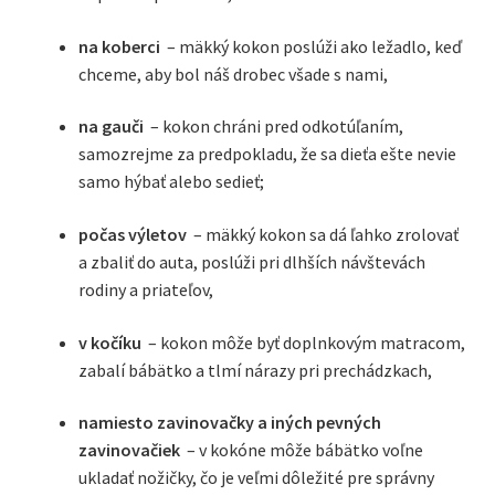
na koberci
– mäkký kokon poslúži ako ležadlo, keď
chceme, aby bol náš drobec všade s nami,
na gauči
– kokon chráni pred odkotúľaním,
samozrejme za predpokladu, že sa dieťa ešte nevie
samo hýbať alebo sedieť;
počas výletov
– mäkký kokon sa dá ľahko zrolovať
a zbaliť do auta, poslúži pri dlhších návštevách
rodiny a priateľov,
v kočíku
– kokon môže byť doplnkovým matracom,
zabalí bábätko a tlmí nárazy pri prechádzkach,
namiesto zavinovačky a iných pevných
zavinovačiek
– v kokóne môže bábätko voľne
ukladať nožičky, čo je veľmi dôležité pre správny