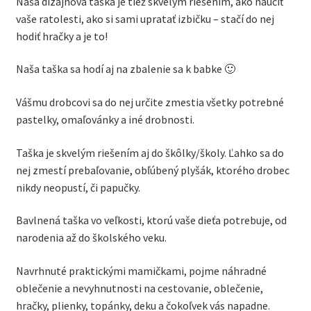
Naša dizajnová taška je tiež skvelým riešením, ako naučiť
vaše ratolesti, ako si sami upratať izbičku – stačí do nej
hodiť hračky a je to!
Naša taška sa hodí aj na zbalenie sa k babke 🙂
Vášmu drobcovi sa do nej určite zmestia všetky potrebné
pastelky, omaľovánky a iné drobnosti.
Taška je skvelým riešením aj do škôlky/školy. Ľahko sa do
nej zmestí prebaľovanie, obľúbený plyšák, ktorého drobec
nikdy neopustí, či papučky.
Bavlnená taška vo veľkosti, ktorú vaše dieťa potrebuje, od
narodenia až do školského veku.
Navrhnuté praktickými mamičkami, pojme náhradné
oblečenie a nevyhnutnosti na cestovanie, oblečenie,
hračky, plienky, topánky, deku a čokoľvek vás napadne.