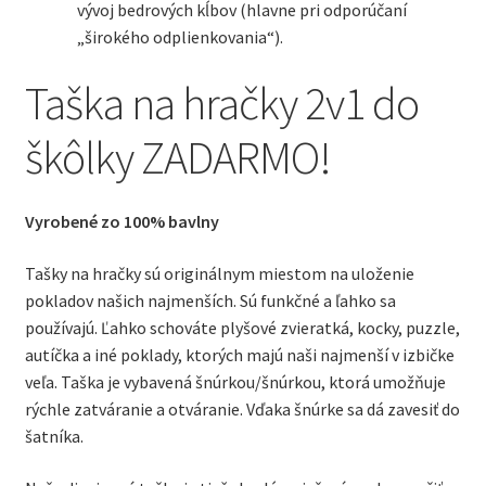
vývoj bedrových kĺbov (hlavne pri odporúčaní
„širokého odplienkovania“).
Taška na hračky 2v1 do
škôlky ZADARMO!
Vyrobené zo 100% bavlny
Tašky na hračky sú originálnym miestom na uloženie
pokladov našich najmenších. Sú funkčné a ľahko sa
používajú. Ľahko schováte plyšové zvieratká, kocky, puzzle,
autíčka a iné poklady, ktorých majú naši najmenší v izbičke
veľa. Taška je vybavená šnúrkou/šnúrkou, ktorá umožňuje
rýchle zatváranie a otváranie. Vďaka šnúrke sa dá zavesiť do
šatníka.