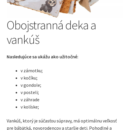
Obojstranná deka a
vankúš
Nasledujúce sa ukážu ako užitočné:
v zámotku;
v kočíku;
v gondole;
v posteli;
v záhrade
v kolíske;
Vankúš, ktorý je súčasťou súpravy, má optimálnu veľkosť
pre bábätká, novorodencov a staršie deti. Pohodlné a