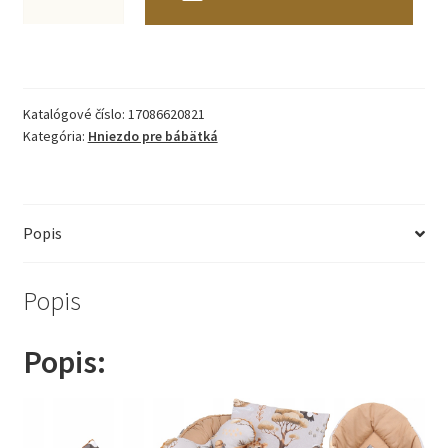
Komplet
Minky
Xxl
Katalógové číslo:
17086620821
Babymam
Kategória:
Hniezdo pre bábätká
7
Kusov-
Popis
Safari
Popis
Popis: