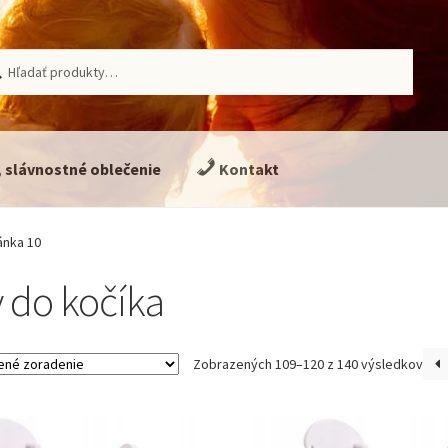
ať:
adávanie
, slávnostné oblečenie
Kontakt
ánka 10
 do kočíka
Zobrazených 109–120 z 140 výsledkov