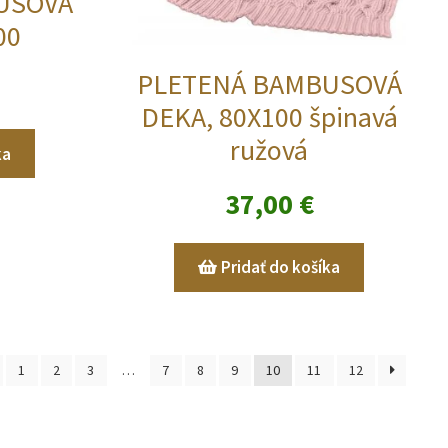
USOVÁ
00
PLETENÁ BAMBUSOVÁ
DEKA, 80X100 špinavá
ružová
ka
37,00
€
Pridať do košíka
1
2
3
…
7
8
9
10
11
12