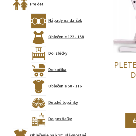
Pre deti
Nápady na darček
Oblečenie 122 - 158
Do izbičky
PLET
Do kočíka
D
Oblečenie 50 - 116
Detské topánky
Do postieľky
Oblečenie na krst, slávnostné