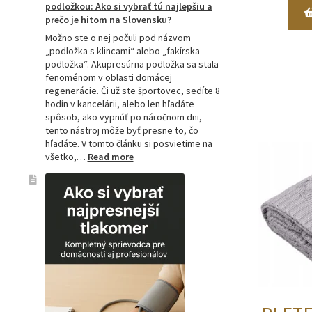
podložkou: Ako si vybrať tú najlepšiu a
prečo je hitom na Slovensku?
Možno ste o nej počuli pod názvom
„podložka s klincami“ alebo „fakírska
podložka“. Akupresúrna podložka sa stala
fenoménom v oblasti domácej
regenerácie. Či už ste športovec, sedíte 8
hodín v kancelárii, alebo len hľadáte
spôsob, ako vypnúť po náročnom dni,
tento nástroj môže byť presne to, čo
hľadáte. V tomto článku si posvietime na
:
všetko,…
Read more
Kompletný
sprievodca
akupresúrnou
podložkou:
Ako
si
vybrať
tú
najlepšiu
a
prečo