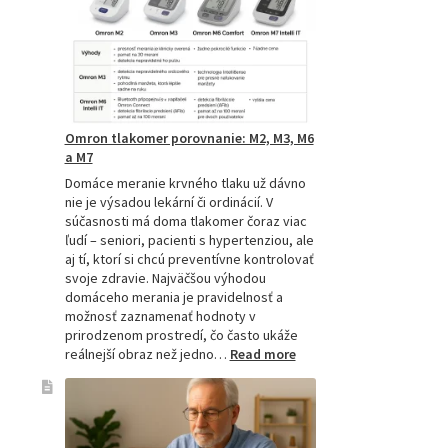
spoľahlivý
pomocník
pre
zdravie
Omron tlakomer porovnanie: M2, M3, M6
a M7
Domáce meranie krvného tlaku už dávno
nie je výsadou lekární či ordinácií. V
súčasnosti má doma tlakomer čoraz viac
ľudí – seniori, pacienti s hypertenziou, ale
aj tí, ktorí si chcú preventívne kontrolovať
svoje zdravie. Najväčšou výhodou
domáceho merania je pravidelnosť a
možnosť zaznamenať hodnoty v
prirodzenom prostredí, čo často ukáže
:
reálnejší obraz než jedno…
Read more
Omron
tlakomer
porovnanie:
M2,