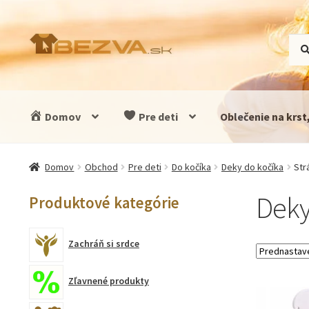
Preskočiť
Preskočiť
Hľad
Vyhľ
na
na
navigáciu
obsah
Domov
Pre deti
Oblečenie na krst
Domov
Obchod
Pre deti
Do kočíka
Deky do kočíka
Str
Deky
Produktové kategórie
Zachráň si srdce
Zľavnené produkty