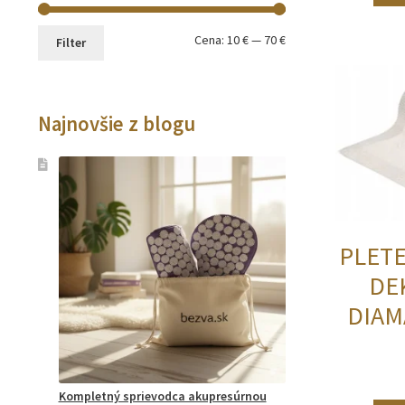
Minimálna
Maximálna
Cena:
10 €
—
70 €
Filter
cena
cena
Najnovšie z blogu
PLET
DE
DIAM
Kompletný sprievodca akupresúrnou