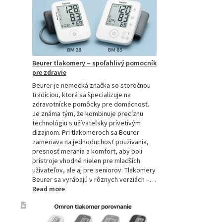
tlakomer:
Kompletný
sprievodca
pre
domácnosti
aj
Beurer tlakomery – spoľahlivý pomocník
profesionálov
pre zdravie
Beurer je nemecká značka so storočnou
tradíciou, ktorá sa špecializuje na
zdravotnícke pomôcky pre domácnosť.
Je známa tým, že kombinuje precíznu
technológiu s užívateľsky prívetivým
dizajnom. Pri tlakomeroch sa Beurer
zameriava na jednoduchosť používania,
presnosť merania a komfort, aby boli
prístroje vhodné nielen pre mladších
užívateľov, ale aj pre seniorov. Tlakomery
Beurer sa vyrábajú v rôznych verziách –…
:
Read more
Beurer
tlakomery
–