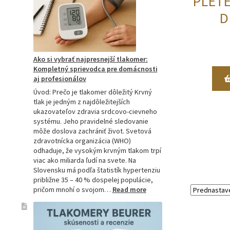
PLET
je
hitom
D
na
Slovensku?
Ako si vybrať najpresnejší tlakomer:
Kompletný sprievodca pre domácnosti
aj profesionálov
Úvod: Prečo je tlakomer dôležitý Krvný
tlak je jedným z najdôležitejších
ukazovateľov zdravia srdcovo-cievneho
systému. Jeho pravidelné sledovanie
môže doslova zachrániť život. Svetová
zdravotnícka organizácia (WHO)
odhaduje, že vysokým krvným tlakom trpí
viac ako miliarda ľudí na svete. Na
Slovensku má podľa štatistík hypertenziu
približne 35 – 40 % dospelej populácie,
:
pričom mnohí o svojom…
Read more
Ako
si
vybrať
najpresnejší