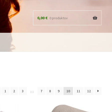
0,00
€
0 produktov
1
2
3
…
7
8
9
10
11
12