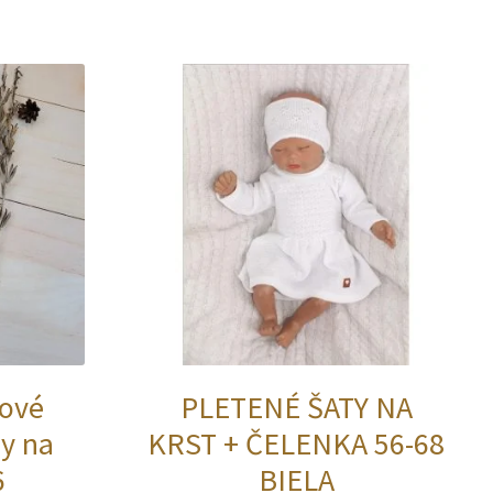
variantov.
viacero
Možnosti
variantov.
si
Možnosti
môžete
si
vybrať
môžete
na
vybrať
stránke
na
produktu.
stránke
produktu.
kové
PLETENÉ ŠATY NA
ny na
KRST + ČELENKA 56-68
6
BIELA