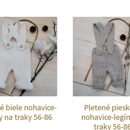
variantov.
Možnosti
si
môžete
vybrať
na
stránke
produktu.
é biele nohavice-
Pletené pies
y na traky 56-86
nohavice-legí
traky 56-8