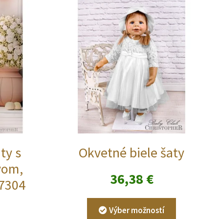
ty s
Okvetné biele šaty
vom,
36,38
€
7304
Tento
Výber možností
produkt