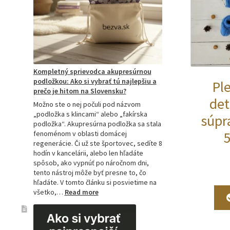
Kompletný sprievodca akupresúrnou
podložkou: Ako si vybrať tú najlepšiu a
Pl
prečo je hitom na Slovensku?
det
Možno ste o nej počuli pod názvom
„podložka s klincami“ alebo „fakírska
súpr
podložka“. Akupresúrna podložka sa stala
fenoménom v oblasti domácej
regenerácie. Či už ste športovec, sedíte 8
hodín v kancelárii, alebo len hľadáte
spôsob, ako vypnúť po náročnom dni,
tento nástroj môže byť presne to, čo
hľadáte. V tomto článku si posvietime na
:
všetko,…
Read more
Kompletný
sprievodca
akupresúrnou