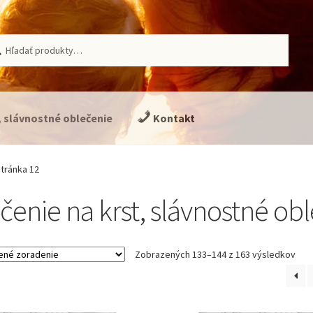
ať:
adávanie
, slávnostné oblečenie
Kontakt
tránka 12
čenie na krst, slávnostné ob
Zobrazených 133–144 z 163 výsledkov