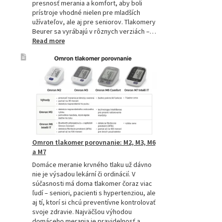
presnosť merania a komfort, aby boli
prístroje vhodné nielen pre mladších
užívateľov, ale aj pre seniorov. Tlakomery
Beurer sa vyrábajú v rôznych verziách –…
:
Read more
Beurer
tlakomery
–
spoľahlivý
pomocník
pre
zdravie
Omron tlakomer porovnanie: M2, M3, M6
a M7
Domáce meranie krvného tlaku už dávno
nie je výsadou lekární či ordinácií. V
súčasnosti má doma tlakomer čoraz viac
ľudí – seniori, pacienti s hypertenziou, ale
aj tí, ktorí si chcú preventívne kontrolovať
svoje zdravie. Najväčšou výhodou
domáceho merania je pravidelnosť a