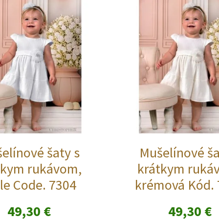
elínové šaty s
Mušelínové ša
tkym rukávom,
krátkym ruká
le Code. 7304
krémová Kód. 
49,30
€
49,30
€