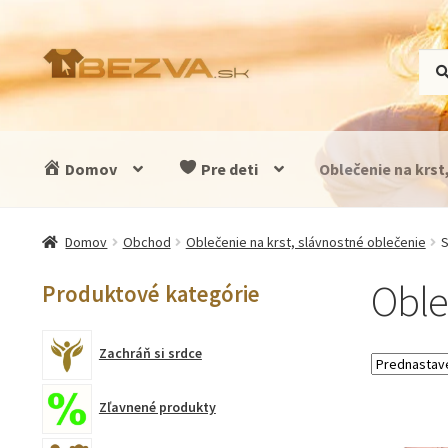
Preskočiť
Preskočiť
Hľad
Vyhľ
na
na
navigáciu
obsah
Domov
Pre deti
Oblečenie na krst
Domov
Obchod
Oblečenie na krst, slávnostné oblečenie
S
Oble
Produktové kategórie
Zachráň si srdce
Zľavnené produkty