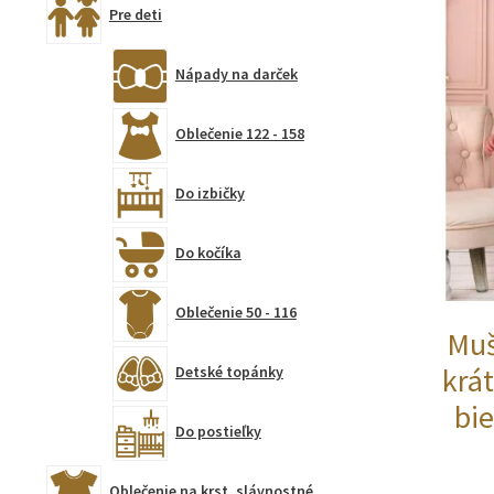
Pre deti
Nápady na darček
Oblečenie 122 - 158
Do izbičky
Do kočíka
Oblečenie 50 - 116
Muš
krá
Detské topánky
bie
Do postieľky
Oblečenie na krst, slávnostné