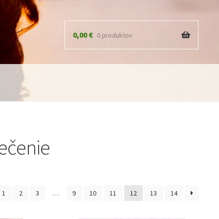
0,00
€
0 produktov
lečenie
1
2
3
…
9
10
11
12
13
14