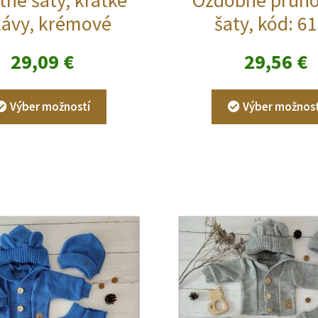
kávy, krémové
šaty, kód: 6
29,09
€
29,56
€
Tento
Výber možností
Výber možnost
produkt
má
viacero
variantov.
Možnosti
si
môžete
vybrať
na
stránke
produktu.