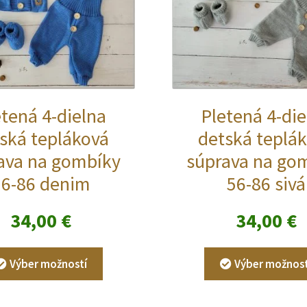
etená 4-dielna
Pletená 4-die
ská tepláková
detská teplá
ava na gombíky
súprava na go
56-86 denim
56-86 sivá
34,00
€
34,00
€
Tento
Výber možností
Výber možnost
produkt
má
viacero