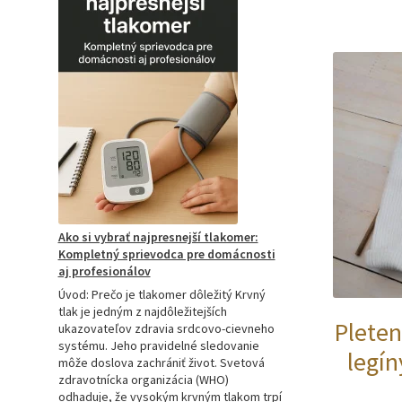
podložkou:
Ako
si
vybrať
tú
najlepšiu
a
prečo
je
hitom
na
Slovensku?
Ako si vybrať najpresnejší tlakomer:
Kompletný sprievodca pre domácnosti
aj profesionálov
Úvod: Prečo je tlakomer dôležitý Krvný
tlak je jedným z najdôležitejších
Pleten
ukazovateľov zdravia srdcovo-cievneho
systému. Jeho pravidelné sledovanie
legín
môže doslova zachrániť život. Svetová
zdravotnícka organizácia (WHO)
odhaduje, že vysokým krvným tlakom trpí