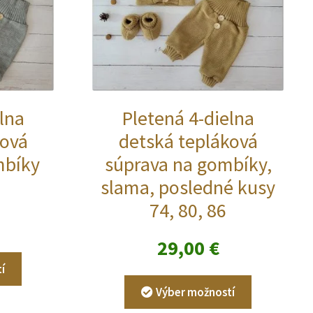
lna
Pletená 4-dielna
ková
detská tepláková
mbíky
súprava na gombíky,
slama, posledné kusy
74, 80, 86
29,00
€
Tento
í
produkt
Tento
má
Výber možností
produkt
viacero
má