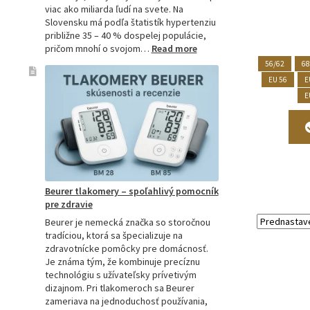
viac ako miliarda ľudí na svete. Na
Slovensku má podľa štatistík hypertenziu
približne 35 – 40 % dospelej populácie,
:
pričom mnohí o svojom…
Read more
Ako
56/62
68
si
EU 56
E
vybrať
E
najpresnejší
tlakomer:
Kompletný
sprievodca
pre
domácnosti
aj
Beurer tlakomery – spoľahlivý pomocník
profesionálov
pre zdravie
Beurer je nemecká značka so storočnou
tradíciou, ktorá sa špecializuje na
zdravotnícke pomôcky pre domácnosť.
Je známa tým, že kombinuje precíznu
technológiu s užívateľsky prívetivým
dizajnom. Pri tlakomeroch sa Beurer
zameriava na jednoduchosť používania,